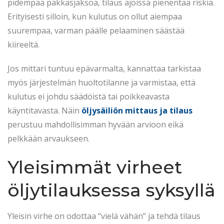
pidempää pakkasjaksoa, tilaus ajoissa pienentää riskiä.
Erityisesti silloin, kun kulutus on ollut aiempaa
suurempaa, varman päälle pelaaminen säästää
kiireeltä.
Jos mittari tuntuu epävarmalta, kannattaa tarkistaa
myös järjestelmän huoltotilanne ja varmistaa, että
kulutus ei johdu säädöistä tai poikkeavasta
käyntitavasta. Näin
öljysäiliön mittaus ja tilaus
perustuu mahdollisimman hyvään arvioon eikä
pelkkään arvaukseen.
Yleisimmät virheet
öljytilauksessa syksyllä
Yleisin virhe on odottaa “vielä vähän” ja tehdä tilaus