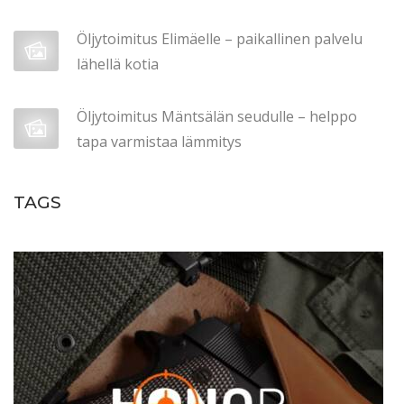
i
l
Öljytoimitus Elimäelle – paikallinen palvelu
a
lähellä kotia
u
s
Öljytoimitus Mäntsälän seudulle – helppo
k
tapa varmistaa lämmitys
a
n
TAGS
n
a
t
t
a
a
t
e