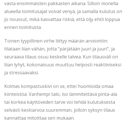
vasta ensimmäisten pakkasten aikana. Silloin monella
alueella toimitusajat voivat venyä, ja samalla kulutus on
jo noussut, mikä kasvattaa riskiä, että öljy ehtii loppua
ennen toimitusta.
Toinen tyypillinen virhe liittyy määrän arviointiin:
tilataan liian vähän, jotta “pärjätään juuri ja juuri”, ja
seuraava tilaus osuu keskelle talvea. Kun tilausväli on
liian lyhyt, kokonaisuus muuttuu helposti reaktiiviseksi
ja stressaavaksi.
Kolmas kompastuskivi on se, ettei huomioida omaa
kiinteistöä. Vanhempi talo, iso lämmitettävä pinta-ala
tai korkea käyttöveden tarve voi tehdä kulutuksesta
selvästi keskiarvoa suuremman, jolloin syksyn tilaus
kannattaa mitoittaa sen mukaan.