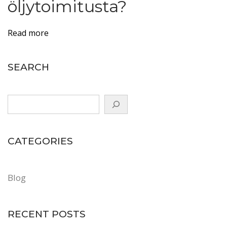
öljytoimitusta?
l
u
e
Read more
e
l
SEARCH
l
e
–
m
i
CATEGORIES
l
l
o
Blog
i
n
RECENT POSTS
t