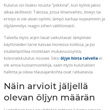
Kulutus voi lisäksi nousta “piikkinä”, kun kylmä jakso
alkaa äkillisesti. Talossa, jossa ilmanvaihto, tiiveys tai
eristys ei ole aivan optimi, lämpö karkaa nopeammin ja
öljylämmitys reagoi siihen välittömästi.
Talvella myös arjen tavat vaikuttavat: lämpimän
käyttöveden tarve kasvaa monessa kodissa, ja jos
sisälämpötilaa nostetaan mukavuussyistä,
kokonaiskulutus nousee. Siksi
öljyn hinta talvella
ei
ole ainoa kustannustekijä, vaan myös kulutuksen
hallinta ja oikea tilausajankohta ovat ratkaisevia.
Näin arvioit jäljellä
olevan öljyn määrän
Luotettavin tapa on yhdistää mittarin lukema omaan