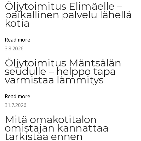
ö
Öljytoimitus Elimäelle –
l
paikallinen palvelu lähellä
j
kotia
y
O
Read more
r
3.8.2026
i
Öljytoimitus Mäntsälän
m
seudulle – helppo tapa
a
varmistaa lämmitys
t
t
Read more
i
31.7.2026
l
a
Mitä omakotitalon
n
omistajan kannattaa
a
tarkistaa ennen