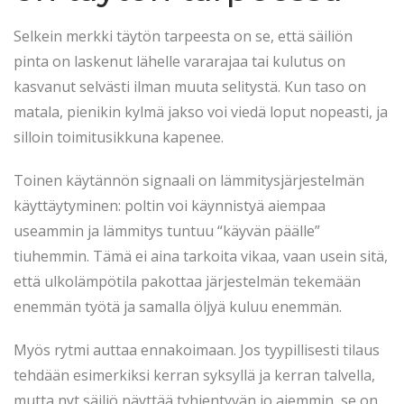
Selkein merkki täytön tarpeesta on se, että säiliön
pinta on laskenut lähelle vararajaa tai kulutus on
kasvanut selvästi ilman muuta selitystä. Kun taso on
matala, pienikin kylmä jakso voi viedä loput nopeasti, ja
silloin toimitusikkuna kapenee.
Toinen käytännön signaali on lämmitysjärjestelmän
käyttäytyminen: poltin voi käynnistyä aiempaa
useammin ja lämmitys tuntuu “käyvän päälle”
tiuhemmin. Tämä ei aina tarkoita vikaa, vaan usein sitä,
että ulkolämpötila pakottaa järjestelmän tekemään
enemmän työtä ja samalla öljyä kuluu enemmän.
Myös rytmi auttaa ennakoimaan. Jos tyypillisesti tilaus
tehdään esimerkiksi kerran syksyllä ja kerran talvella,
mutta nyt säiliö näyttää tyhjentyvän jo aiemmin, se on