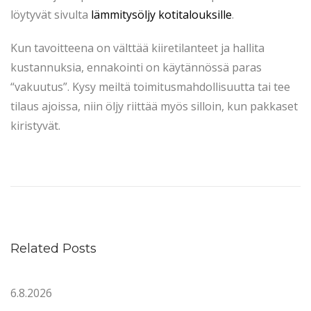
löytyvät sivulta
lämmitysöljy kotitalouksille
.
Kun tavoitteena on välttää kiiretilanteet ja hallita
kustannuksia, ennakointi on käytännössä paras
“vakuutus”. Kysy meiltä toimitusmahdollisuutta tai tee
tilaus ajoissa, niin öljy riittää myös silloin, kun pakkaset
kiristyvät.
L
ä
m
m
i
Related Posts
t
y
6.8.2026
s