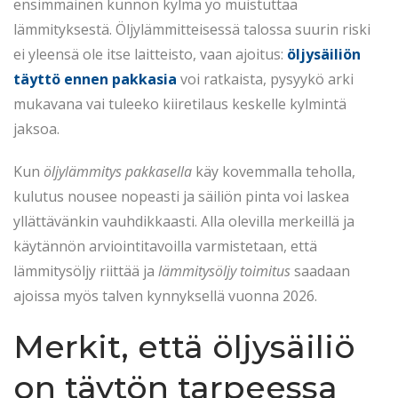
t
5
t
ensimmäinen kunnon kylmä yö muistuttaa
e
.
e
lämmityksestä. Öljylämmitteisessä talossa suurin riski
d
2
d
ei yleensä ole itse laitteisto, vaan ajoitus:
öljysäiliön
o
0
i
täyttö ennen pakkasia
voi ratkaista, pysyykö arki
n
2
n
mukavana vai tuleeko kiiretilaus keskelle kylmintä
6
jaksoa.
Kun
öljylämmitys pakkasella
käy kovemmalla teholla,
kulutus nousee nopeasti ja säiliön pinta voi laskea
yllättävänkin vauhdikkaasti. Alla olevilla merkeillä ja
käytännön arviointitavoilla varmistetaan, että
lämmitysöljy riittää ja
lämmitysöljy toimitus
saadaan
ajoissa myös talven kynnyksellä vuonna 2026.
Merkit, että öljysäiliö
on täytön tarpeessa