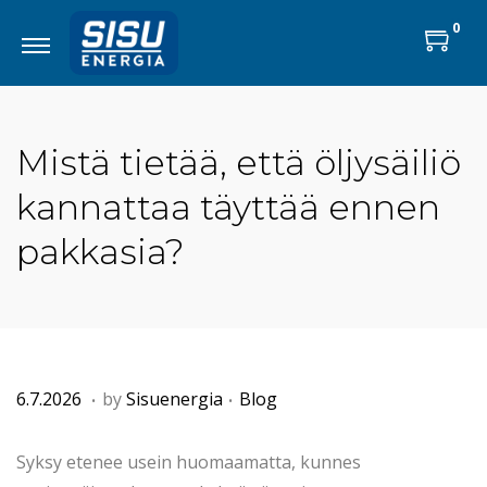
0
Mistä tietää, että öljysäiliö
kannattaa täyttää ennen
pakkasia?
.
.
P
2
P
6.7.2026
by
Sisuenergia
Blog
o
2
o
s
.
s
Syksy etenee usein huomaamatta, kunnes