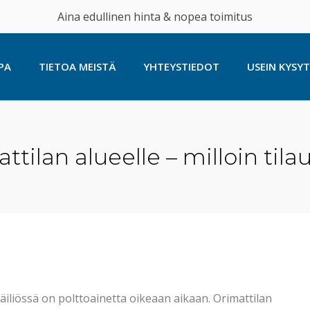
Aina edullinen hinta & nopea toimitus
PA
TIETOA MEISTÄ
YHTEYSTIEDOT
USEIN KYSY
tilan alueelle – milloin til
iliössä on polttoainetta oikeaan aikaan. Orimattilan