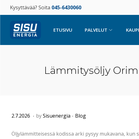
Kysyttävää? Soita
045-6430060
ETUSIVU
PALVELUT
KAUP
Lämmitysöljy Orimat
.
.
P
2
P
2.7.2026
by
Sisuenergia
Blog
o
2
o
s
.
s
Öljylämmitteisessä kodissa arki pysyy mukavana, kun sä