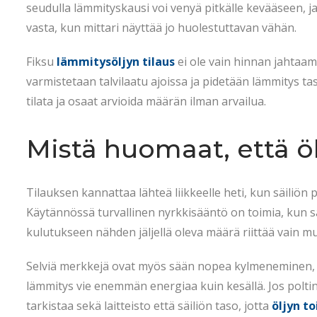
t
5
t
seudulla lämmityskausi voi venyä pitkälle kevääseen, ja
e
.
e
vasta, kun mittari näyttää jo huolestuttavan vähän.
d
2
d
Fiksu
lämmitysöljyn tilaus
ei ole vain hinnan jahtaami
o
0
i
varmistetaan talvilaatu ajoissa ja pidetään lämmitys tas
n
2
n
tilata ja osaat arvioida määrän ilman arvailua.
6
Mistä huomaat, että öl
Tilauksen kannattaa lähteä liikkeelle heti, kun säiliön p
Käytännössä turvallinen nyrkkisääntö on toimia, kun sä
kulutukseen nähden jäljellä oleva määrä riittää vain m
Selviä merkkejä ovat myös sään nopea kylmeneminen, po
lämmitys vie enemmän energiaa kuin kesällä. Jos polti
tarkistaa sekä laitteisto että säiliön taso, jotta
öljyn to