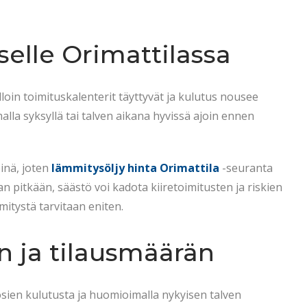
selle Orimattilassa
oin toimituskalenterit täyttyvät ja kulutus nousee
lla syksyllä tai talven aikana hyvissä ajoin ennen
inä, joten
lämmitysöljy hinta Orimattila
-seuranta
n pitkään, säästö voi kadota kiiretoimitusten ja riskien
mitystä tarvitaan eniten.
n ja tilausmäärän
osien kulutusta ja huomioimalla nykyisen talven