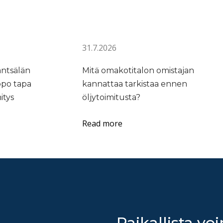
31.7.2026
äntsälän
Mitä omakotitalon omistajan
ppo tapa
kannattaa tarkistaa ennen
itys
öljytoimitusta?
Read more
Paikallista voi