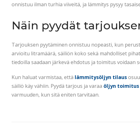
onnistuu ilman turhia viiveitä, ja lämmitys pysyy tasai
Näin pyydät tarjoukse
Tarjouksen pyytäminen onnistuu nopeasti, kun perustie
arvioitu litramäärä, säiliön koko sekä mahdolliset pihat
tiedoilla saadaan järkevä ehdotus ja toimitus voidaan s
Kun haluat varmistaa, että
lämmitysöljyn tilaus
osuu 
säiliö käy vähiin. Pyydä tarjous ja varaa
öljyn toimitus
varmuuden, kun sitä eniten tarvitaan.
M
i
t
e