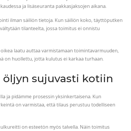
uukaudessa ja lisäseuranta pakkasjaksojen aikana.
nti ilman säiliön tietoja. Kun säiliön koko, täyttöputken
 vältytään tilanteelta, jossa toimitus ei onnistu
lla oikea laatu auttaa varmistamaan toimintavarmuuden,
ä on huollettu, jotta kulutus ei karkaa turhaan.
öljyn sujuvasti kotiin
lla ja pidämme prosessin yksinkertaisena. Kun
keintä on varmistaa, että tilaus perustuu todelliseen
ulkureitti on esteetön myös talvella. Näin toimitus