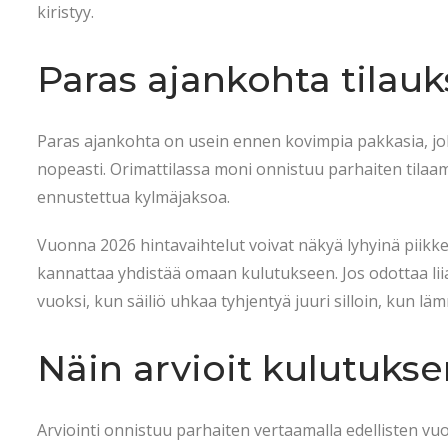
kiristyy.
Paras ajankohta tilauk
Paras ajankohta on usein ennen kovimpia pakkasia, joll
nopeasti. Orimattilassa moni onnistuu parhaiten tilaama
ennustettua kylmäjaksoa.
Vuonna 2026 hintavaihtelut voivat näkyä lyhyinä piikke
kannattaa yhdistää omaan kulutukseen. Jos odottaa liia
vuoksi, kun säiliö uhkaa tyhjentyä juuri silloin, kun läm
Näin arvioit kulutukse
Arviointi onnistuu parhaiten vertaamalla edellisten vu