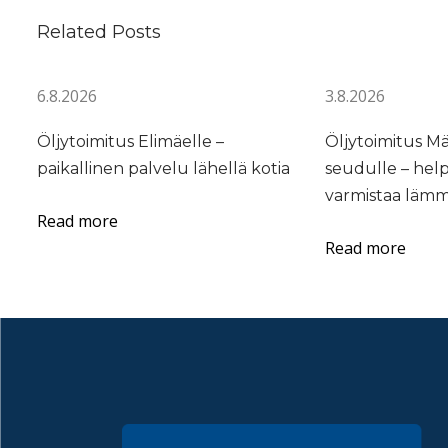
n
Related Posts
ö
l
6.8.2026
3.8.2026
j
y
Öljytoimitus Elimäelle –
Öljytoimitus M
t
paikallinen palvelu lähellä kotia
seudulle – hel
o
varmistaa lämm
i
Read more
m
Read more
i
t
u
k
s
e
e