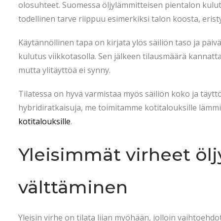
olosuhteet. Suomessa öljylämmitteisen pientalon kulutu
todellinen tarve riippuu esimerkiksi talon koosta, eris
Käytännöllinen tapa on kirjata ylös säiliön taso ja p
kulutus viikkotasolla. Sen jälkeen tilausmäärä kannattaa
mutta ylitäyttöä ei synny.
Tilatessa on hyvä varmistaa myös säiliön koko ja täyttö
hybridiratkaisuja, me toimitamme kotitalouksille lämmit
kotitalouksille
.
Yleisimmät virheet ölj
välttäminen
Yleisin virhe on tilata liian myöhään, jolloin vaihtoehd