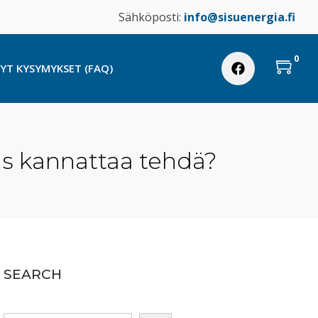
Sähköposti:
info@sisuenergia.fi
0
TYT KYSYMYKSET (FAQ)
aus kannattaa tehdä?
SEARCH