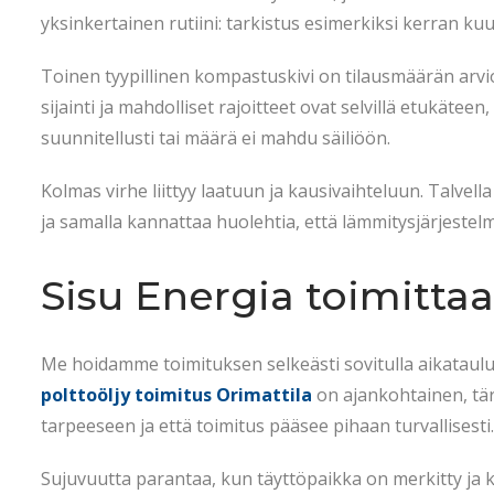
yksinkertainen rutiini: tarkistus esimerkiksi kerran k
Toinen tyypillinen kompastuskivi on tilausmäärän arvioi
sijainti ja mahdolliset rajoitteet ovat selvillä etukäteen,
suunnitellusti tai määrä ei mahdu säiliöön.
Kolmas virhe liittyy laatuun ja kausivaihteluun. Talve
ja samalla kannattaa huolehtia, että lämmitysjärjestelm
Sisu Energia toimittaa 
Me hoidamme toimituksen selkeästi sovitulla aikataulu
polttoöljy toimitus Orimattila
on ajankohtainen, tär
tarpeeseen ja että toimitus pääsee pihaan turvallisesti.
Sujuvuutta parantaa, kun täyttöpaikka on merkitty ja k