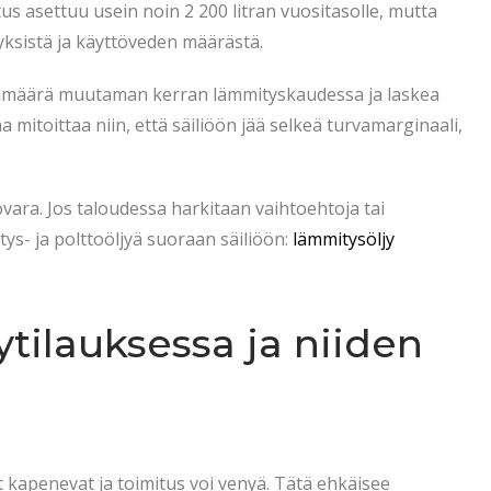
s asettuu usein noin 2 200 litran vuositasolle, mutta
tyksistä ja käyttöveden määrästä.
äivämäärä muutaman kerran lämmityskaudessa ja laskea
 mitoittaa niin, että säiliöön jää selkeä turvamarginaali,
vara. Jos taloudessa harkitaan vaihtoehtoja tai
ys- ja polttoöljyä suoraan säiliöön:
lämmitysöljy
ytilauksessa ja niiden
ot kapenevat ja toimitus voi venyä. Tätä ehkäisee