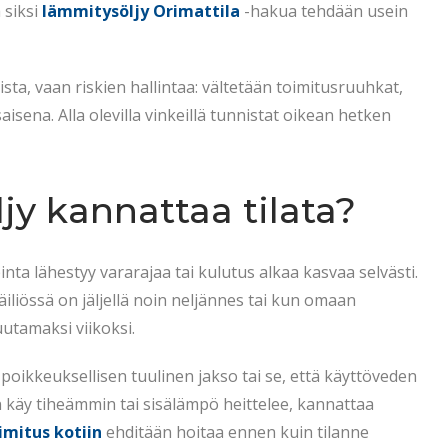
 siksi
lämmitysöljy Orimattila
-hakua tehdään usein
sta, vaan riskien hallintaa: vältetään toimitusruuhkat,
aisena. Alla olevilla vinkeillä tunnistat oikean hetken
jy kannattaa tilata?
inta lähestyy vararajaa tai kulutus alkaa kasvaa selvästi.
iliössä on jäljellä noin neljännes tai kun omaan
uutamaksi viikoksi.
ikkeuksellisen tuulinen jakso tai se, että käyttöveden
n käy tiheämmin tai sisälämpö heittelee, kannattaa
imitus kotiin
ehditään hoitaa ennen kuin tilanne