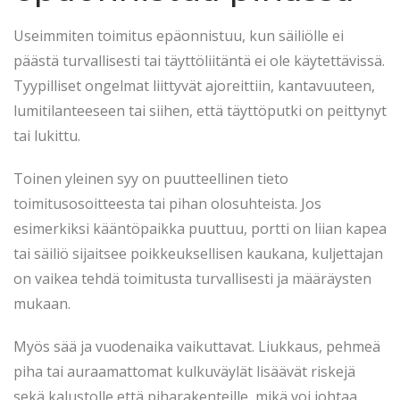
Useimmiten toimitus epäonnistuu, kun säiliölle ei
päästä turvallisesti tai täyttöliitäntä ei ole käytettävissä.
Tyypilliset ongelmat liittyvät ajoreittiin, kantavuuteen,
lumitilanteeseen tai siihen, että täyttöputki on peittynyt
tai lukittu.
Toinen yleinen syy on puutteellinen tieto
toimitusosoitteesta tai pihan olosuhteista. Jos
esimerkiksi kääntöpaikka puuttuu, portti on liian kapea
tai säiliö sijaitsee poikkeuksellisen kaukana, kuljettajan
on vaikea tehdä toimitusta turvallisesti ja määräysten
mukaan.
Myös sää ja vuodenaika vaikuttavat. Liukkaus, pehmeä
piha tai auraamattomat kulkuväylät lisäävät riskejä
sekä kalustolle että piharakenteille, mikä voi johtaa