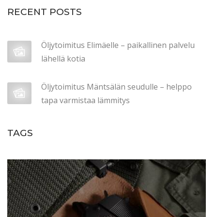
RECENT POSTS
t
ä
ä
Öljytoimitus Elimäelle – paikallinen palvelu
e
lähellä kotia
n
n
Öljytoimitus Mäntsälän seudulle – helppo
e
tapa varmistaa lämmitys
n
p
TAGS
a
k
k
a
s
i
a