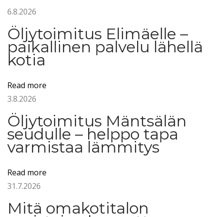
6.8.2026
e
t
Öljytoimitus Elimäelle –
ä
paikallinen palvelu lähellä
ä
kotia
,
e
Read more
t
3.8.2026
t
Öljytoimitus Mäntsälän
ä
seudulle – helppo tapa
ö
varmistaa lämmitys
l
j
Read more
y
31.7.2026
s
ä
Mitä omakotitalon
i