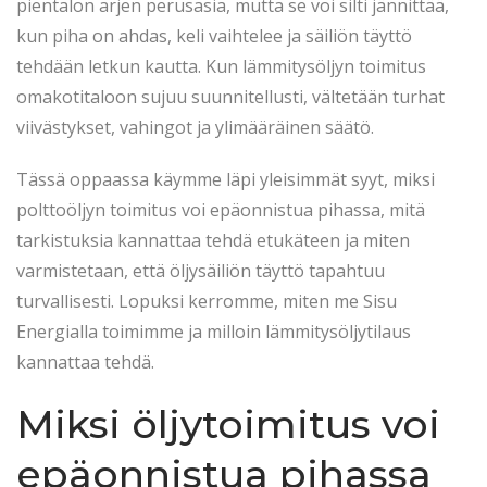
t
5
t
pientalon arjen perusasia, mutta se voi silti jännittää,
e
.
e
kun piha on ahdas, keli vaihtelee ja säiliön täyttö
d
2
d
tehdään letkun kautta. Kun lämmitysöljyn toimitus
o
0
i
omakotitaloon sujuu suunnitellusti, vältetään turhat
n
2
n
viivästykset, vahingot ja ylimääräinen säätö.
6
Tässä oppaassa käymme läpi yleisimmät syyt, miksi
polttoöljyn toimitus voi epäonnistua pihassa, mitä
tarkistuksia kannattaa tehdä etukäteen ja miten
varmistetaan, että öljysäiliön täyttö tapahtuu
turvallisesti. Lopuksi kerromme, miten me Sisu
Energialla toimimme ja milloin lämmitysöljytilaus
kannattaa tehdä.
Miksi öljytoimitus voi
epäonnistua pihassa