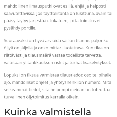
mahdollinen ilmausputki ovat esillä, ehjiä ja helposti
saavutettavissa. Jos täyttöliitäntä on lukittuna, avain tai
pääsy täytyy järjestää etukäteen, jotta toimitus ei
pysähdy portille.
Seuraavaksi on hyvä arvioida säiliön tilanne: paljonko
öljyä on jäljellä ja onko mittari luotettava. Kun tilaa on
riittävästi ja tilausmäärä vastaa todellista tarvetta,
vältetään ylitankkauksen riskit ja turhat lisäselvitykset.
Lopuksi on fiksua varmistaa tilaustiedot: osoite, pihalle
ajo, mahdolliset ohjeet ja yhteyshenkilön numero. Mitä
selkeämmät tiedot, sitä helpompi meidän on toteuttaa
turvallinen öljytoimitus kerralla oikein.
Kuinka valmistella