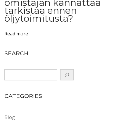
omistajan kannattaa
l
tarkistaa ennen
öljytoimitusta?
i
ö
k
Read more
a
n
SEARCH
n
a
t
t
a
CATEGORIES
a
t
ä
Blog
y
t