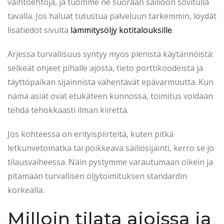
vaihtoehtoja, ja tuomme ne suoraan säiliöön sovitulla
tavalla. Jos haluat tutustua palveluun tarkemmin, löydät
lisätiedot sivulta
lämmitysöljy kotitalouksille
.
Arjessa turvallisuus syntyy myös pienistä käytännöistä:
selkeät ohjeet pihalle ajosta, tieto porttikoodeista ja
täyttöpaikan sijainnista vähentävät epävarmuutta. Kun
nämä asiat ovat etukäteen kunnossa, toimitus voidaan
tehdä tehokkaasti ilman kiirettä.
Jos kohteessa on erityispiirteitä, kuten pitkä
letkunvetomatka tai poikkeava säiliösijainti, kerro se jo
tilausvaiheessa. Näin pystymme varautumaan oikein ja
pitämään turvallisen öljytoimituksen standardin
korkealla.
Milloin tilata ajoissa ja