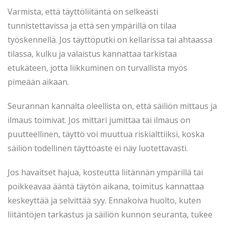
Varmista, että täyttöliitäntä on selkeästi
tunnistettavissa ja että sen ympärillä on tilaa
työskennellä. Jos täyttöputki on kellarissa tai ahtaassa
tilassa, kulku ja valaistus kannattaa tarkistaa
etukäteen, jotta liikkuminen on turvallista myös
pimeään aikaan.
Seurannan kannalta oleellista on, että säiliön mittaus ja
ilmaus toimivat. Jos mittari jumittaa tai ilmaus on
puutteellinen, täyttö voi muuttua riskialttiiksi, koska
säiliön todellinen täyttöaste ei näy luotettavasti.
Jos havaitset hajua, kosteutta liitännän ympärillä tai
poikkeavaa ääntä täytön aikana, toimitus kannattaa
keskeyttää ja selvittää syy. Ennakoiva huolto, kuten
liitäntöjen tarkastus ja säiliön kunnon seuranta, tukee