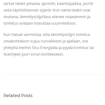
tarkat tiedot pihasta: ajoreitti, kääntöpaikka, portit
sekä täyttöliitännän sijainti. Kun nämä tiedot ovat
mukana, lämmitysöljytilaus etenee nopeammin ja
toimitus voidaan toteuttaa suunnitellusti.
Kun haluat varmistaa, että lämmitysöljyn toimitus
omakotitaloon sujuu turvallisesti ja ajallaan, ota
yhteyttä meihin Sisu Energialla ja pyydä toimitus tai
lisäohjeet juuri sinun kohteeseesi.
M
i
s
t
ä
Related Posts
t
i