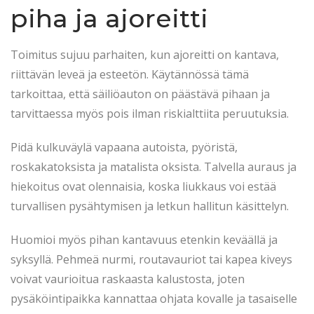
piha ja ajoreitti
Toimitus sujuu parhaiten, kun ajoreitti on kantava,
riittävän leveä ja esteetön. Käytännössä tämä
tarkoittaa, että säiliöauton on päästävä pihaan ja
tarvittaessa myös pois ilman riskialttiita peruutuksia.
Pidä kulkuväylä vapaana autoista, pyöristä,
roskakatoksista ja matalista oksista. Talvella auraus ja
hiekoitus ovat olennaisia, koska liukkaus voi estää
turvallisen pysähtymisen ja letkun hallitun käsittelyn.
Huomioi myös pihan kantavuus etenkin keväällä ja
syksyllä. Pehmeä nurmi, routavauriot tai kapea kiveys
voivat vaurioitua raskaasta kalustosta, joten
pysäköintipaikka kannattaa ohjata kovalle ja tasaiselle