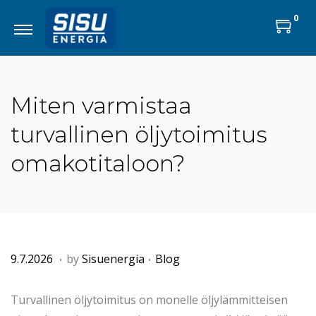
0
Miten varmistaa
turvallinen öljytoimitus
omakotitaloon?
.
.
P
2
P
9.7.2026
by
Sisuenergia
Blog
o
2
o
s
.
s
Turvallinen öljytoimitus on monelle öljylämmitteisen