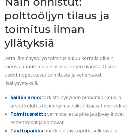
Näin onnistut:
polttoöljyn tilaus ja
toimitus ilman
yllätyksiä
Jotta lämmitysöljyn toimitus sujuu kerralla oikein,
tarkista muutama perusasia ennen tilausta. Oikeat
tiedot nopeuttavat toimitusta ja vähentävät
lisäkysymyksiä.
Säiliön arvio:
tarkista nykyinen pinnankorkeus ja
arvioi kulutus (esim. kylmät viikot lisäävät menekkiä).
Toimitusreitti:
varmista, että piha ja ajoväylä ovat
esteettömät ja kantavat.
Täyttöpaikka:
merkitse täyttöputki selkeästi ja