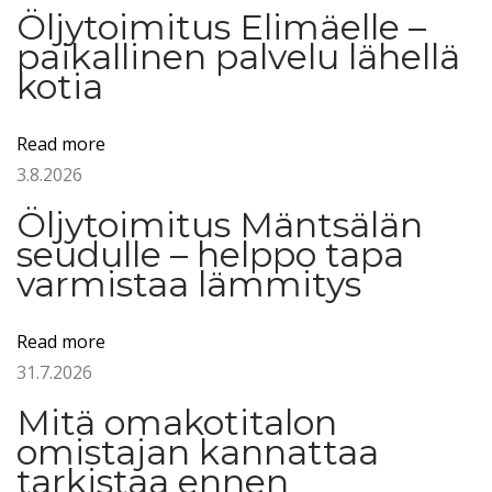
m
Öljytoimitus Elimäelle –
m
paikallinen palvelu lähellä
i
kotia
t
y
Read more
s
3.8.2026
ö
Öljytoimitus Mäntsälän
l
seudulle – helppo tapa
j
varmistaa lämmitys
y
:
Read more
v
31.7.2026
e
r
Mitä omakotitalon
t
omistajan kannattaa
a
tarkistaa ennen