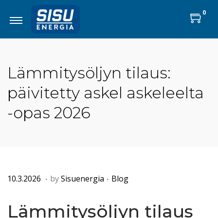
0
Lämmitysöljyn tilaus:
päivitetty askel askeleelta
-opas 2026
.
.
P
8
P
10.3.2026
by
Sisuenergia
Blog
o
.
o
s
5
s
Lämmitysöljyn tilaus