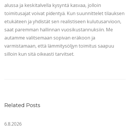
alussa ja keskitalvella kysyntä kasvaa, jolloin
toimitusajat voivat pidentyä. Kun suunnittelet tilauksen
etukäteen ja yhdistät sen realistiseen kulutusarvioon,
saat paremman hallinnan vuosikustannuksiin. Me
autamme valitsemaan sopivan eräkoon ja
varmistamaan, että lämmitysöljyn toimitus saapuu
silloin kun sitä oikeasti tarvitset.
H
a
l
v
i
Related Posts
n
l
6.8.2026
ä