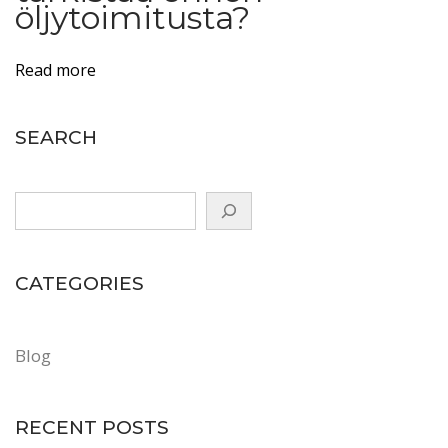
öljytoimitusta?
a
h
i
Read more
n
n
SEARCH
a
t
j
a
t
CATEGORIES
i
l
a
Blog
a
(
RECENT POSTS
p