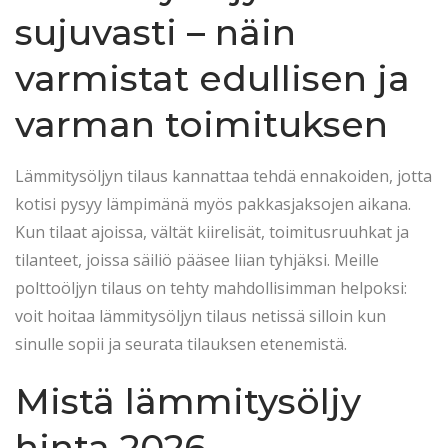
t
.
t
sujuvasti – näin
e
2
e
d
0
d
varmistat edullisen ja
o
2
i
varman toimituksen
n
6
n
Lämmitysöljyn tilaus kannattaa tehdä ennakoiden, jotta
kotisi pysyy lämpimänä myös pakkasjaksojen aikana.
Kun tilaat ajoissa, vältät kiirelisät, toimitusruuhkat ja
tilanteet, joissa säiliö pääsee liian tyhjäksi. Meille
polttoöljyn tilaus on tehty mahdollisimman helpoksi:
voit hoitaa lämmitysöljyn tilaus netissä silloin kun
sinulle sopii ja seurata tilauksen etenemistä.
Mistä lämmitysöljy
hinta 2026