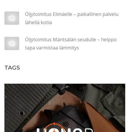
ä
i
Öljytoimitus Elimäelle – paikallinen palvelu
v
lähellä kotia
i
t
Öljytoimitus Mäntsälän seudulle – helppo
e
tapa varmistaa lämmitys
t
t
TAGS
y
)
P
o
l
t
t
o