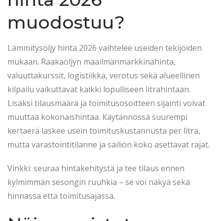
muodostuu?
Lämmitysöljy hinta 2026 vaihtelee useiden tekijöiden
mukaan. Raakaöljyn maailmanmarkkinahinta,
valuuttakurssit, logistiikka, verotus sekä alueellinen
kilpailu vaikuttavat kaikki lopulliseen litrahintaan.
Lisäksi tilausmäärä ja toimitusosoitteen sijainti voivat
muuttaa kokonaishintaa. Käytännössä suurempi
kertaerä laskee usein toimituskustannusta per litra,
mutta varastointitilanne ja säiliön koko asettavat rajat.
Vinkki: seuraa hintakehitystä ja tee tilaus ennen
kylmimmän sesongin ruuhkia – se voi näkyä sekä
hinnassa että toimitusajassa.