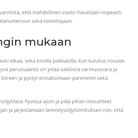
a varmista, että mahdollinen vuoto havaitaan nopeasti.
 hätänumeroon sekä toimittajaan.
songin mukaan
si alkaa, sekä kovilla pakkasilla, kun kulutus nousee.
yvä perussääntö on pitää säiliössä varmuusvara ja
n kiireen ja pystyt ennakoimaan paremmin sekä
öljytilaus hyvissä ajoin ja pidä pihan olosuhteet
n ja järjestämään lämmitysöljytoimituksen niin, että