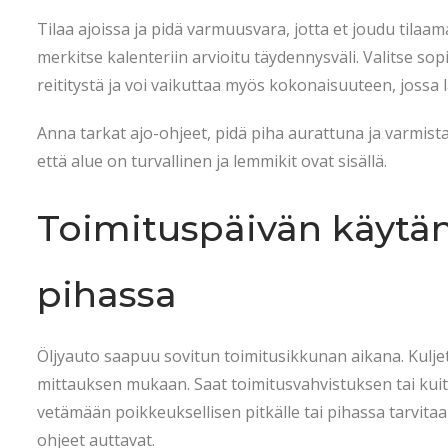
Tilaa ajoissa ja pidä varmuusvara, jotta et joudu tilaa
merkitse kalenteriin arvioitu täydennysväli. Valitse so
reititystä ja voi vaikuttaa myös kokonaisuuteen, jossa
Anna tarkat ajo-ohjeet, pidä piha aurattuna ja varmista
että alue on turvallinen ja lemmikit ovat sisällä.
Toimituspäivän käytänn
pihassa
Öljyauto saapuu sovitun toimitusikkunan aikana. Kuljett
mittauksen mukaan. Saat toimitusvahvistuksen tai kuit
vetämään poikkeuksellisen pitkälle tai pihassa tarvitaan e
ohjeet auttavat.