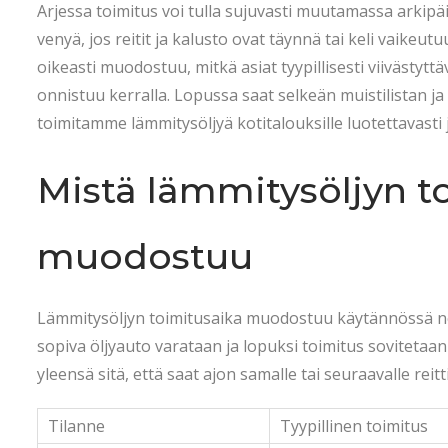
t
.
t
Arjessa toimitus voi tulla sujuvasti muutamassa arkip
e
2
e
venyä, jos reitit ja kalusto ovat täynnä tai keli vaikeu
d
0
d
oikeasti muodostuu, mitkä asiat tyypillisesti viivästyttäv
o
2
i
onnistuu kerralla. Lopussa saat selkeän muistilistan ja
n
6
n
toimitamme lämmitysöljyä kotitalouksille luotettavast
Mistä lämmitysöljyn t
muodostuu
Lämmitysöljyn toimitusaika muodostuu käytännössä neljä
sopiva öljyauto varataan ja lopuksi toimitus sovitetaa
yleensä sitä, että saat ajon samalle tai seuraavalle reitti
Tilanne
Tyypillinen toimitus