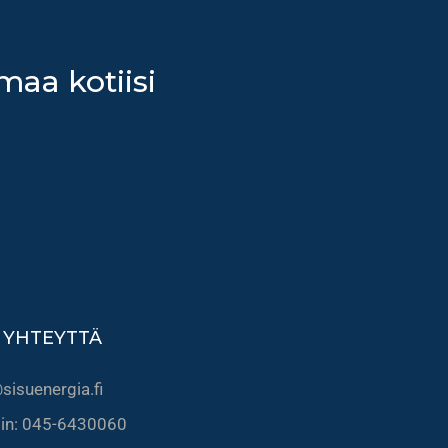
maa kotiisi
 YHTEYTTÄ
sisuenergia.fi
lin: 045-6430060