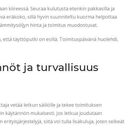
maan kiireessä. Seuraa kulutusta etenkin pakkasilla ja
piva eräkoko, sillä hyvin suunniteltu kuorma helpottaa
 lämmitysöljyn hinta ja toimitus muodostuvat.
, että täyttöputki on esillä. Toimituspäivänä huolehdi,
öt ja turvallisuus
aja vetää letkun säiliölle ja tekee toimituksen
in käytännön mukaisesti. Jos letkua joudutaan
rityisjärjestelyjä, siitä voi tulla lisäkuluja, joten selkeät