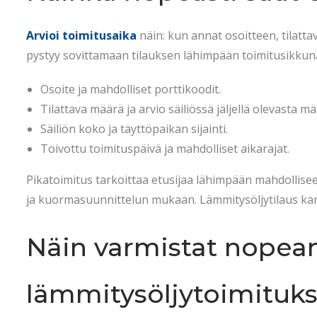
Arvioi toimitusaika
näin: kun annat osoitteen, tilatta
pystyy sovittamaan tilauksen lähimpään toimitusikkuna
Osoite ja mahdolliset porttikoodit.
Tilattava määrä ja arvio säiliössä jäljellä olevasta m
Säiliön koko ja täyttöpaikan sijainti.
Toivottu toimituspäivä ja mahdolliset aikarajat.
Pikatoimitus tarkoittaa etusijaa lähimpään mahdollise
ja kuormasuunnittelun mukaan. Lämmitysöljytilaus kanna
Näin varmistat nopea
lämmitysöljytoimituk