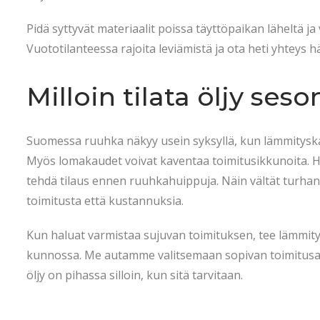
Pidä syttyvät materiaalit poissa täyttöpaikan läheltä j
Vuototilanteessa rajoita leviämistä ja ota heti yhteys
Milloin tilata öljy se
Suomessa ruuhka näkyy usein syksyllä, kun lämmityskau
Myös lomakaudet voivat kaventaa toimitusikkunoita. H
tehdä tilaus ennen ruuhkahuippuja. Näin vältät turha
toimitusta että kustannuksia.
Kun haluat varmistaa sujuvan toimituksen, tee lämmitys
kunnossa. Me autamme valitsemaan sopivan toimitusaja
öljy on pihassa silloin, kun sitä tarvitaan.
L