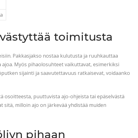
na
iivästyttää toimitusta
hteisiin. Pakkasjakso nostaa kulutusta ja ruuhkauttaa
aa ajoa. Myös pihaolosuhteet vaikuttavat, esimerkiksi
putken sijainti ja saavutettavuus ratkaisevat, voidaanko
tä osoitteesta, puuttuvista ajo-ohjeista tai epäselvästä
at sitä, milloin ajo on järkevää yhdistää muiden
öljyn pihaan