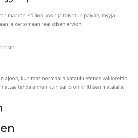
van määrän, säiliön koon ja toivotun päivän, myyjä
an ja kertomaan realistisen arvion.
äärästä.
en ajoon, kun taas normaaliaikataulu etenee vakioreitin
ttaa tehdä ennen kuin säiliö on kriittisen matalalla.
n
sen