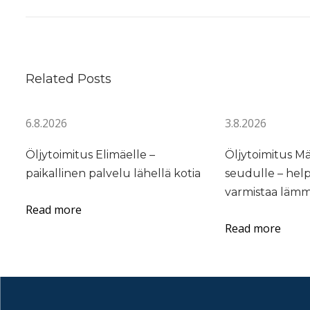
ä
m
m
i
Related Posts
t
y
6.8.2026
3.8.2026
s
ö
Öljytoimitus Elimäelle –
Öljytoimitus M
l
paikallinen palvelu lähellä kotia
seudulle – hel
j
varmistaa lämm
y
Read more
n
Read more
v
e
r
k