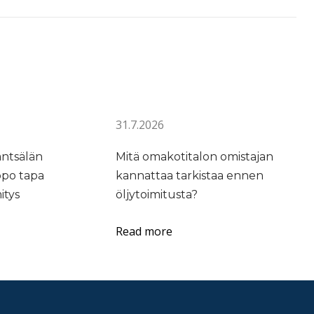
31.7.2026
äntsälän
Mitä omakotitalon omistajan
ppo tapa
kannattaa tarkistaa ennen
itys
öljytoimitusta?
Read more