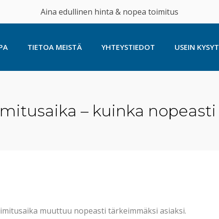
Aina edullinen hinta & nopea toimitus
PA
TIETOA MEISTÄ
YHTEYSTIEDOT
USEIN KYSY
mitusaika – kuinka nopeasti 
toimitusaika muuttuu nopeasti tärkeimmäksi asiaksi.