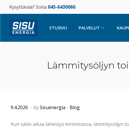
Kysyttävää? Soita
045-6430060
ETUSIVU
PALVELUT
KAUP
Lämmitysöljyn toi
.
.
P
8
P
9.4.2026
by
Sisuenergia
Blog
o
.
o
s
5
s
Kun säiliö alkaa lähestyä minimitasoa, lämmitysöljyn 