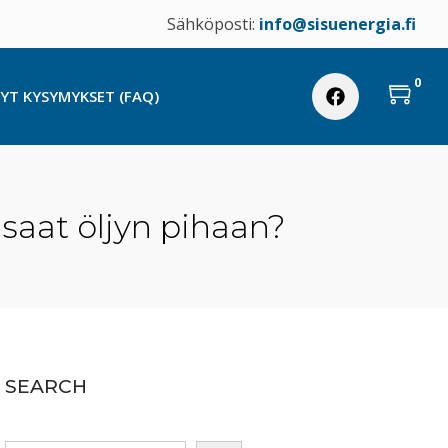
Sähköposti:
info@sisuenergia.fi
0
TYT KYSYMYKSET (FAQ)
saat öljyn pihaan?
SEARCH