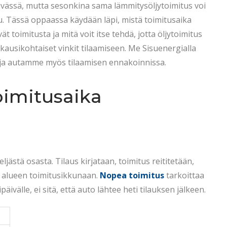
äivässä, mutta sesonkina sama lämmitysöljytoimitus voi
tuu. Tässä oppaassa käydään läpi, mistä toimitusaika
ät toimitusta ja mitä voit itse tehdä, jotta öljytoimitus
 kausikohtaiset vinkit tilaamiseen. Me Sisuenergialla
i ja autamme myös tilaamisen ennakoinnissa.
oimitusaika
stä osasta. Tilaus kirjataan, toimitus reititetään,
n alueen toimitusikkunaan.
Nopea toimitus
tarkoittaa
päivälle, ei sitä, että auto lähtee heti tilauksen jälkeen.