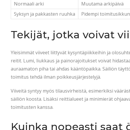
Normaali arki
Muutama arkipäivä
Syksyn ja pakkasten ruuhka
Pidempi toimitusikku
Tekijät, jotka voivat v
Yleisimmät viiveet liittyvät kysyntäpiikkeihin ja olosu
reitit. Lumi, liukkaus ja painorajoitukset voivat hidast
auraamaton piha tai ahdas kääntöpaikka. Säiliön täyttö
toimitus tehdä ilman poikkeusjärjestelyjä.
Viiveitä syntyy myös tilausvirheistä, esimerkiksi vääräs
säiliön koosta. Lisäksi reittialueet ja minimierät ohjaav
toimitusten kanssa.
Kuinka nopeasti saat 