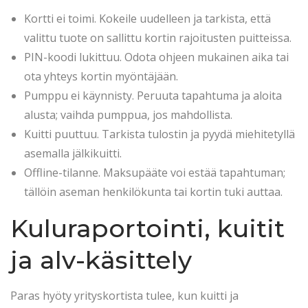
Kortti ei toimi. Kokeile uudelleen ja tarkista, että
valittu tuote on sallittu kortin rajoitusten puitteissa.
PIN-koodi lukittuu. Odota ohjeen mukainen aika tai
ota yhteys kortin myöntäjään.
Pumppu ei käynnisty. Peruuta tapahtuma ja aloita
alusta; vaihda pumppua, jos mahdollista.
Kuitti puuttuu. Tarkista tulostin ja pyydä miehitetyllä
asemalla jälkikuitti.
Offline-tilanne. Maksupääte voi estää tapahtuman;
tällöin aseman henkilökunta tai kortin tuki auttaa.
Kuluraportointi, kuitit
ja alv-käsittely
Paras hyöty yrityskortista tulee, kun kuitti ja