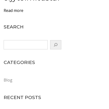
t
o
Read more
i
m
SEARCH
i
t
u
s
o
CATEGORIES
m
i
l
Blog
l
a
RECENT POSTS
s
ä