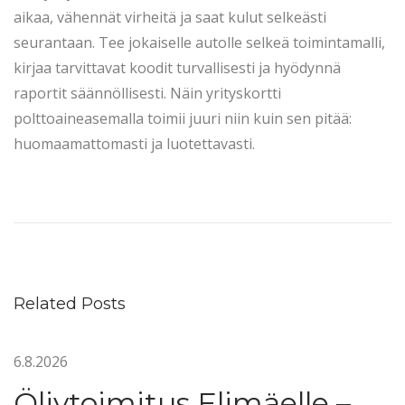
aikaa, vähennät virheitä ja saat kulut selkeästi
seurantaan. Tee jokaiselle autolle selkeä toimintamalli,
kirjaa tarvittavat koodit turvallisesti ja hyödynnä
raportit säännöllisesti. Näin yrityskortti
polttoaineasemalla toimii juuri niin kuin sen pitää:
huomaamattomasti ja luotettavasti.
L
ä
m
m
i
Related Posts
t
y
6.8.2026
s
ö
Öljytoimitus Elimäelle –