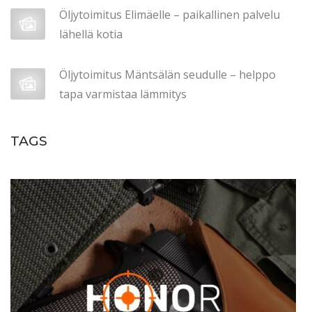
i
Öljytoimitus Elimäelle – paikallinen palvelu
l
lähellä kotia
i
ö
Öljytoimitus Mäntsälän seudulle – helppo
a
tapa varmistaa lämmitys
u
t
TAGS
o
i
l
l
a
M
P
Ö
-