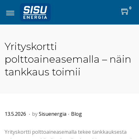
0
Yrityskortti
polttoaineasemalla – näin
tankkaus toimii
.
.
P
8
P
13.5.2026
by
Sisuenergia
Blog
o
.
o
s
5
s
Yrityskortti polttoaineasemalla tekee tankkauksesta