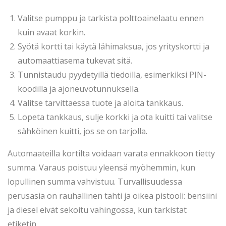
Valitse pumppu ja tarkista polttoainelaatu ennen
kuin avaat korkin.
Syötä kortti tai käytä lähimaksua, jos yrityskortti ja
automaattiasema tukevat sitä.
Tunnistaudu pyydetyillä tiedoilla, esimerkiksi PIN-
koodilla ja ajoneuvotunnuksella.
Valitse tarvittaessa tuote ja aloita tankkaus.
Lopeta tankkaus, sulje korkki ja ota kuitti tai valitse
sähköinen kuitti, jos se on tarjolla.
Automaateilla kortilta voidaan varata ennakkoon tietty
summa. Varaus poistuu yleensä myöhemmin, kun
lopullinen summa vahvistuu. Turvallisuudessa
perusasia on rauhallinen tahti ja oikea pistooli: bensiini
ja diesel eivät sekoitu vahingossa, kun tarkistat
etiketin.