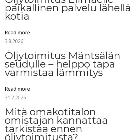
l
paikallinen palvelu lähellä
j
kotia
y
K
Read more
o
3.8.2026
u
Öljytoimitus Mäntsälän
v
seudulle – helppo tapa
o
varmistaa lämmitys
l
a
Read more
–
31.7.2026
n
o
Mitä omakotitalon
p
omistajan kannattaa
e
tarkistaa ennen
öljytoimitusta?
a