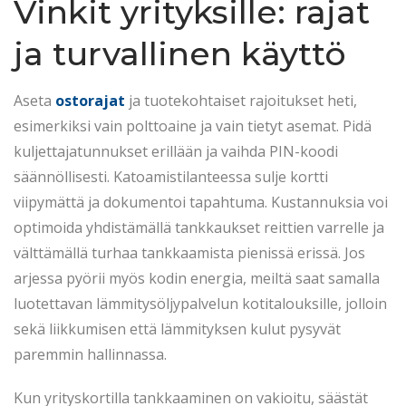
Vinkit yrityksille: rajat
ja turvallinen käyttö
Aseta
ostorajat
ja tuotekohtaiset rajoitukset heti,
esimerkiksi vain polttoaine ja vain tietyt asemat. Pidä
kuljettajatunnukset erillään ja vaihda PIN-koodi
säännöllisesti. Katoamistilanteessa sulje kortti
viipymättä ja dokumentoi tapahtuma. Kustannuksia voi
optimoida yhdistämällä tankkaukset reittien varrelle ja
välttämällä turhaa tankkaamista pienissä erissä. Jos
arjessa pyörii myös kodin energia, meiltä saat samalla
luotettavan lämmitysöljypalvelun kotitalouksille, jolloin
sekä liikkumisen että lämmityksen kulut pysyvät
paremmin hallinnassa.
Kun yrityskortilla tankkaaminen on vakioitu, säästät