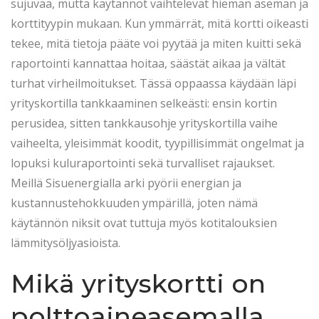
t
.
t
sujuvaa, mutta käytännöt vaihtelevat hieman aseman ja
e
2
e
korttityypin mukaan. Kun ymmärrät, mitä kortti oikeasti
d
0
d
tekee, mitä tietoja pääte voi pyytää ja miten kuitti sekä
o
2
i
raportointi kannattaa hoitaa, säästät aikaa ja vältät
n
6
n
turhat virheilmoitukset. Tässä oppaassa käydään läpi
yrityskortilla tankkaaminen selkeästi: ensin kortin
perusidea, sitten tankkausohje yrityskortilla vaihe
vaiheelta, yleisimmät koodit, tyypillisimmät ongelmat ja
lopuksi kuluraportointi sekä turvalliset rajaukset.
Meillä Sisuenergialla arki pyörii energian ja
kustannustehokkuuden ympärillä, joten nämä
käytännön niksit ovat tuttuja myös kotitalouksien
lämmitysöljyasioista.
Mikä yrityskortti on
polttoaineasemalla