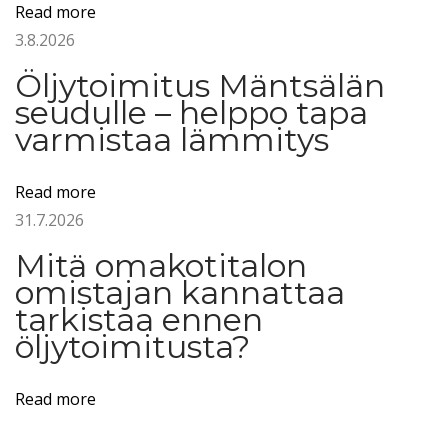
n
Read more
t
3.8.2026
o
Öljytoimitus Mäntsälän
i
seudulle – helppo tapa
m
varmistaa lämmitys
i
t
Read more
u
31.7.2026
s
n
Mitä omakotitalon
o
omistajan kannattaa
p
tarkistaa ennen
öljytoimitusta?
e
a
s
Read more
t