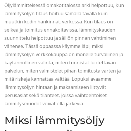
s
5
s
Öljylämmitteisessä omakotitalossa arki helpottuu, kun
t
.
t
lämmitysöljyn tilaus hoituu samalla tavalla kuin
e
2
e
muutkin kodin hankinnat: verkossa. Kun tilaus on
d
0
d
selkeä ja toimitus ennakoitavissa, lämmityskauden
o
2
i
suunnittelu helpottuu ja säiliön pinnan vahtiminen
n
6
n
vähenee. Tässä oppaassa käymme läpi, miksi
lämmitysöljyn verkkokauppa on monelle turvallinen ja
käytännöllinen valinta, miten tunnistat luotettavan
palvelun, miten valmistelet pihan toimitusta varten ja
mitä riskejä kannattaa välttää. Lopuksi avaamme
lämmitysöljyn hintaan ja maksamiseen liittyvät
perusasiat sekä tilanteet, joissa vaihtoehtoiset
lämmitysmuodot voivat olla järkeviä.
Miksi lämmitysöljy