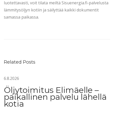
luotettavasti, voit tilata meiltä Sisuenergia.fi-palvelusta
lämmitysöljyn kotiin ja säilyttää kaikki dokumentit
samassa paikassa.
L
ä
m
m
i
Related Posts
t
y
6.8.2026
s
ö
Öljytoimitus Elimäelle –
l
paikallinen palvelu lähellä
j
kotia
y