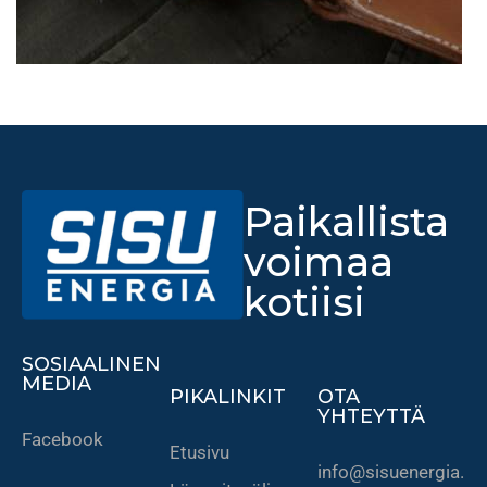
o
i
m
i
t
u
s
Paikallista
a
i
voimaa
k
kotiisi
a
–
SOSIAALINEN
k
MEDIA
PIKALINKIT
OTA
u
YHTEYTTÄ
i
Facebook
Etusivu
n
info@sisuenergia.