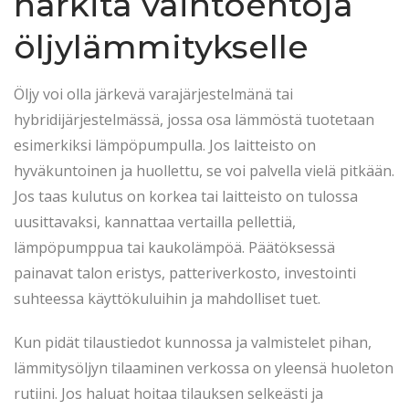
harkita vaihtoehtoja
öljylämmitykselle
Öljy voi olla järkevä varajärjestelmänä tai
hybridijärjestelmässä, jossa osa lämmöstä tuotetaan
esimerkiksi lämpöpumpulla. Jos laitteisto on
hyväkuntoinen ja huollettu, se voi palvella vielä pitkään.
Jos taas kulutus on korkea tai laitteisto on tulossa
uusittavaksi, kannattaa vertailla pellettiä,
lämpöpumppua tai kaukolämpöä. Päätöksessä
painavat talon eristys, patteriverkosto, investointi
suhteessa käyttökuluihin ja mahdolliset tuet.
Kun pidät tilaustiedot kunnossa ja valmistelet pihan,
lämmitysöljyn tilaaminen verkossa on yleensä huoleton
rutiini. Jos haluat hoitaa tilauksen selkeästi ja