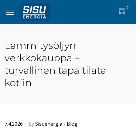
0
Lämmitysöljyn
verkkokauppa –
turvallinen tapa tilata
kotiin
.
.
P
8
P
7.4.2026
by
Sisuenergia
Blog
o
.
o