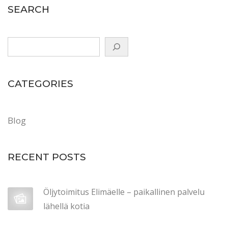
i
SEARCH
I
t
ä
-
U
CATEGORIES
u
d
e
Blog
l
l
RECENT POSTS
a
m
a
Öljytoimitus Elimäelle – paikallinen palvelu
a
lähellä kotia
l