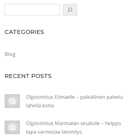
j
a
t
CATEGORIES
i
l
a
Blog
a
(
RECENT POSTS
p
ä
i
Öljytoimitus Elimäelle – paikallinen palvelu
v
lähellä kotia
i
t
Öljytoimitus Mäntsälän seudulle – helppo
e
tapa varmistaa lämmitys
t