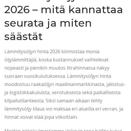
t
.
t
2026 – mitä kannattaa
e
2
e
d
0
d
seurata ja miten
o
2
i
säästät
n
6
n
Lämmitysöljyn hinta 2026 kiinnostaa monia
öljylämmittäjiä, koska kustannukset vaihtelevat
nopeasti ja pienikin muutos litrahinnassa näkyy
suoraan vuosikulutuksessa. Lämmitysöljyn hinta
muodostuu raakaöljyn maailmanmarkkinasta, jalostus-
ja logistiikkakuluista, verotuksesta sekä paikallisesta
kilpailutilanteesta. Siksi samaan aikaan tehty
lämmitysöljy tilaus voi maksaa eri alueilla eri verran, ja
hinnat voivat elää jopa viikoittain.
Meidän näkökulmastamme järkevin tapa hallita kulua