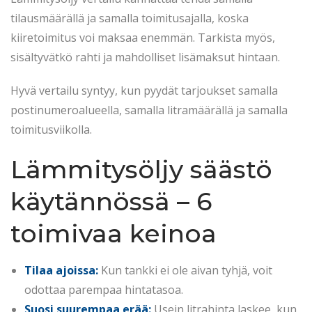
tilausmäärällä ja samalla toimitusajalla, koska
kiiretoimitus voi maksaa enemmän. Tarkista myös,
sisältyvätkö rahti ja mahdolliset lisämaksut hintaan.
Hyvä vertailu syntyy, kun pyydät tarjoukset samalla
postinumeroalueella, samalla litramäärällä ja samalla
toimitusviikolla.
Lämmitysöljy säästö
käytännössä – 6
toimivaa keinoa
Tilaa ajoissa:
Kun tankki ei ole aivan tyhjä, voit
odottaa parempaa hintatasoa.
Suosi suurempaa erää:
Usein litrahinta laskee, kun