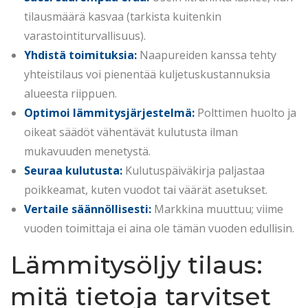
tilausmäärä kasvaa (tarkista kuitenkin
varastointiturvallisuus).
Yhdistä toimituksia:
Naapureiden kanssa tehty
yhteistilaus voi pienentää kuljetuskustannuksia
alueesta riippuen.
Optimoi lämmitysjärjestelmä:
Polttimen huolto ja
oikeat säädöt vähentävät kulutusta ilman
mukavuuden menetystä.
Seuraa kulutusta:
Kulutuspäiväkirja paljastaa
poikkeamat, kuten vuodot tai väärät asetukset.
Vertaile säännöllisesti:
Markkina muuttuu; viime
vuoden toimittaja ei aina ole tämän vuoden edullisin.
Lämmitysöljy tilaus:
mitä tietoja tarvitset