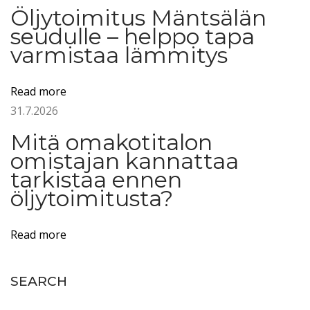
Öljytoimitus Mäntsälän
l
seudulle – helppo tapa
j
varmistaa lämmitys
y
:
Read more
v
31.7.2026
e
r
Mitä omakotitalon
t
omistajan kannattaa
a
tarkistaa ennen
öljytoimitusta?
a
h
i
Read more
n
n
SEARCH
a
t