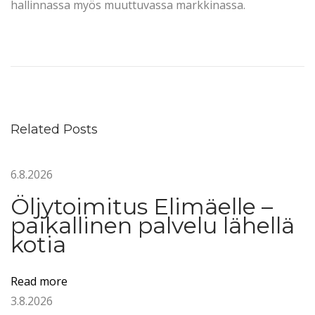
hallinnassa myös muuttuvassa markkinassa.
H
a
l
v
i
Related Posts
n
l
6.8.2026
ä
m
Öljytoimitus Elimäelle –
m
paikallinen palvelu lähellä
i
kotia
t
y
Read more
s
3.8.2026
ö