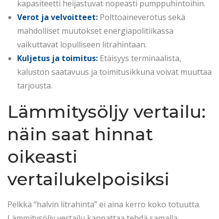
kapasiteetti heijastuvat nopeasti pumppuhintoihin.
Verot ja velvoitteet:
Polttoaineverotus sekä
mahdolliset muutokset energiapolitiikassa
vaikuttavat lopulliseen litrahintaan.
Kuljetus ja toimitus:
Etäisyys terminaalista,
kaluston saatavuus ja toimitusikkuna voivat muuttaa
tarjousta.
Lämmitysöljy vertailu:
näin saat hinnat
oikeasti
vertailukelpoisiksi
Pelkkä “halvin litrahinta” ei aina kerro koko totuutta.
Lämmitysöljy vertailu kannattaa tehdä samalla