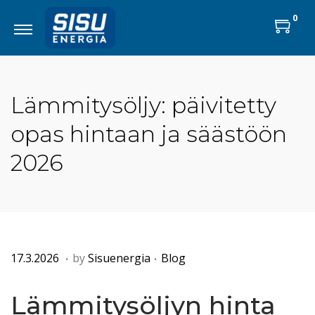
0
Lämmitysöljy: päivitetty
opas hintaan ja säästöön
2026
.
.
P
8
P
17.3.2026
by
Sisuenergia
Blog
o
.
o
s
5
s
Lämmitysöljyn hinta