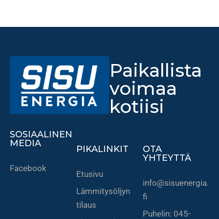
i
p
o
l
Paikallista
t
t
voimaa
o
kotiisi
ö
l
SOSIAALINEN
j
MEDIA
PIKALINKIT
OTA
y
YHTEYTTÄ
–
Facebook
Etusivu
s
info@sisuenergia.
a
Lämmitysöljyn
fi
m
tilaus
Puhelin: 045-
a