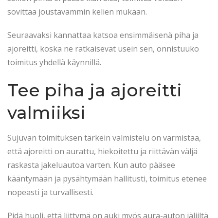
sovittaa joustavammin kelien mukaan.
Seuraavaksi kannattaa katsoa ensimmäisenä piha ja
ajoreitti, koska ne ratkaisevat usein sen, onnistuuko
toimitus yhdellä käynnillä.
Tee piha ja ajoreitti
valmiiksi
Sujuvan toimituksen tärkein valmistelu on varmistaa,
että ajoreitti on aurattu, hiekoitettu ja riittävän väljä
raskasta jakeluautoa varten. Kun auto pääsee
kääntymään ja pysähtymään hallitusti, toimitus etenee
nopeasti ja turvallisesti.
Pidä huoli, että liittymä on auki myös aura-auton jäljiltä