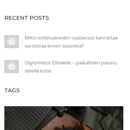
a
k
RECENT POSTS
u
n
n
Miksi voiteluaineiden saatavuus kannattaa
o
varmistaa ennen sesonkia?
s
s
Öljytoimitus Elimäelle – paikallinen palvelu
a
lähellä kotia
e
n
TAGS
n
e
n
t
o