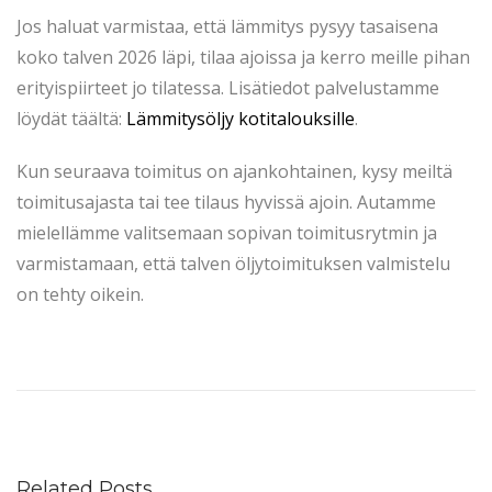
Jos haluat varmistaa, että lämmitys pysyy tasaisena
koko talven 2026 läpi, tilaa ajoissa ja kerro meille pihan
erityispiirteet jo tilatessa. Lisätiedot palvelustamme
löydät täältä:
Lämmitysöljy kotitalouksille
.
Kun seuraava toimitus on ajankohtainen, kysy meiltä
toimitusajasta tai tee tilaus hyvissä ajoin. Autamme
mielellämme valitsemaan sopivan toimitusrytmin ja
varmistamaan, että talven öljytoimituksen valmistelu
on tehty oikein.
M
i
t
ä
ö
Related Posts