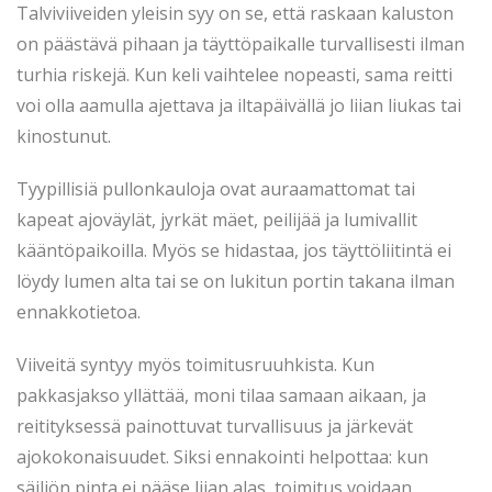
Talviviiveiden yleisin syy on se, että raskaan kaluston
on päästävä pihaan ja täyttöpaikalle turvallisesti ilman
turhia riskejä. Kun keli vaihtelee nopeasti, sama reitti
voi olla aamulla ajettava ja iltapäivällä jo liian liukas tai
kinostunut.
Tyypillisiä pullonkauloja ovat auraamattomat tai
kapeat ajoväylät, jyrkät mäet, peilijää ja lumivallit
kääntöpaikoilla. Myös se hidastaa, jos täyttöliitintä ei
löydy lumen alta tai se on lukitun portin takana ilman
ennakkotietoa.
Viiveitä syntyy myös toimitusruuhkista. Kun
pakkasjakso yllättää, moni tilaa samaan aikaan, ja
reitityksessä painottuvat turvallisuus ja järkevät
ajokokonaisuudet. Siksi ennakointi helpottaa: kun
säiliön pinta ei pääse liian alas, toimitus voidaan