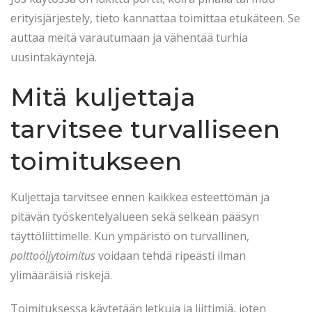
erityisjärjestely, tieto kannattaa toimittaa etukäteen. Se
auttaa meitä varautumaan ja vähentää turhia
uusintakäyntejä.
Mitä kuljettaja
tarvitsee turvalliseen
toimitukseen
Kuljettaja tarvitsee ennen kaikkea esteettömän ja
pitävän työskentelyalueen sekä selkeän pääsyn
täyttöliittimelle. Kun ympäristö on turvallinen,
polttoöljytoimitus
voidaan tehdä ripeästi ilman
ylimääräisiä riskejä.
Toimituksessa käytetään letkuja ja liittimiä, joten