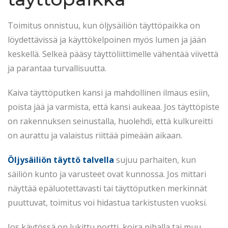
Toimitus onnistuu, kun öljysäiliön täyttöpaikka on
löydettävissä ja käyttökelpoinen myös lumen ja jään
keskellä. Selkeä pääsy täyttöliittimelle vähentää viivettä
ja parantaa turvallisuutta.
Kaiva täyttöputken kansi ja mahdollinen ilmaus esiin,
poista jää ja varmista, että kansi aukeaa. Jos täyttöpiste
on rakennuksen seinustalla, huolehdi, että kulkureitti
on aurattu ja valaistus riittää pimeään aikaan.
Öljysäiliön täyttö talvella
sujuu parhaiten, kun
säiliön kunto ja varusteet ovat kunnossa. Jos mittari
näyttää epäluotettavasti tai täyttöputken merkinnät
puuttuvat, toimitus voi hidastua tarkistusten vuoksi.
Jos käytössä on lukittu portti, koira pihalla tai muu