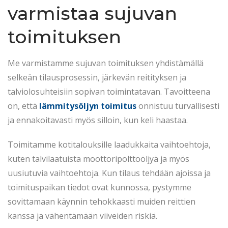
varmistaa sujuvan
toimituksen
Me varmistamme sujuvan toimituksen yhdistämällä
selkeän tilausprosessin, järkevän reitityksen ja
talviolosuhteisiin sopivan toimintatavan. Tavoitteena
on, että
lämmitysöljyn toimitus
onnistuu turvallisesti
ja ennakoitavasti myös silloin, kun keli haastaa.
Toimitamme kotitalouksille laadukkaita vaihtoehtoja,
kuten talvilaatuista moottoripolttoöljyä ja myös
uusiutuvia vaihtoehtoja. Kun tilaus tehdään ajoissa ja
toimituspaikan tiedot ovat kunnossa, pystymme
sovittamaan käynnin tehokkaasti muiden reittien
kanssa ja vähentämään viiveiden riskiä.