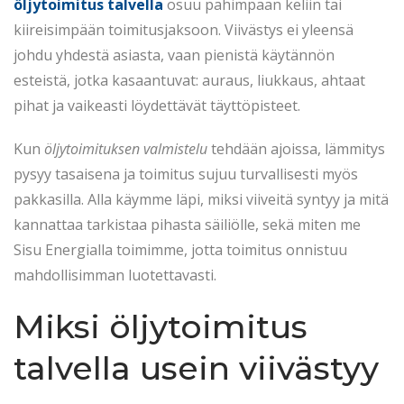
t
5
t
öljytoimitus talvella
osuu pahimpaan keliin tai
e
.
e
kiireisimpään toimitusjaksoon. Viivästys ei yleensä
d
2
d
johdu yhdestä asiasta, vaan pienistä käytännön
o
0
i
esteistä, jotka kasaantuvat: auraus, liukkaus, ahtaat
n
2
n
pihat ja vaikeasti löydettävät täyttöpisteet.
6
Kun
öljytoimituksen valmistelu
tehdään ajoissa, lämmitys
pysyy tasaisena ja toimitus sujuu turvallisesti myös
pakkasilla. Alla käymme läpi, miksi viiveitä syntyy ja mitä
kannattaa tarkistaa pihasta säiliölle, sekä miten me
Sisu Energialla toimimme, jotta toimitus onnistuu
mahdollisimman luotettavasti.
Miksi öljytoimitus
talvella usein viivästyy