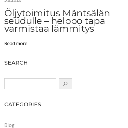
p
a
Öljytoimitus Mäntsälän
i
seudulle – helppo tapa
varmistaa lämmitys
k
a
l
Read more
l
a
SEARCH
p
i
t
ä
ä
CATEGORIES
o
l
l
Blog