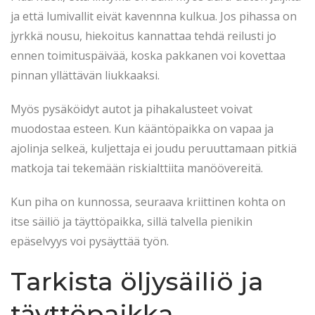
ja että lumivallit eivät kavennna kulkua. Jos pihassa on
jyrkkä nousu, hiekoitus kannattaa tehdä reilusti jo
ennen toimituspäivää, koska pakkanen voi kovettaa
pinnan yllättävän liukkaaksi.
Myös pysäköidyt autot ja pihakalusteet voivat
muodostaa esteen. Kun kääntöpaikka on vapaa ja
ajolinja selkeä, kuljettaja ei joudu peruuttamaan pitkiä
matkoja tai tekemään riskialttiita manöövereitä.
Kun piha on kunnossa, seuraava kriittinen kohta on
itse säiliö ja täyttöpaikka, sillä talvella pienikin
epäselvyys voi pysäyttää työn.
Tarkista öljysäiliö ja
täyttöpaikka