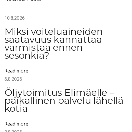
l
j
10.8.2026
y
s
Miksi voiteluaineiden
ä
saatavuus kannattaa
i
varmistaa ennen
l
sesonkia?
i
ö
Read more
n
6.8.2026
t
Öljytoimitus Elimäelle –
ä
paikallinen palvelu lähellä
y
kotia
t
t
Read more
ö
3.8.2026