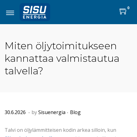
0
Miten öljytoimitukseen
kannattaa valmistautua
talvella?
.
.
P
2
P
30.6.2026
by
Sisuenergia
Blog
o
2
o
s
.
s
Talvi on öljylämmitteisen kodin arkea silloin, kun