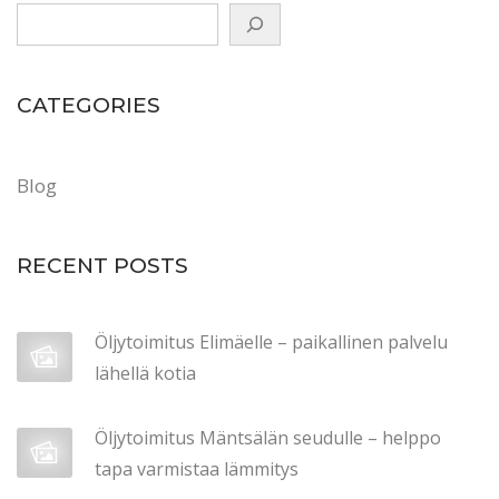
e
n
p
CATEGORIES
a
l
v
Blog
e
l
RECENT POSTS
u
y
r
Öljytoimitus Elimäelle – paikallinen palvelu
i
lähellä kotia
t
y
Öljytoimitus Mäntsälän seudulle – helppo
k
tapa varmistaa lämmitys
s