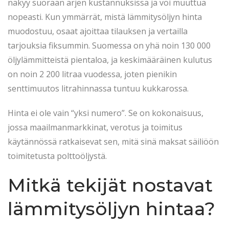
t
.
t
näkyy suoraan arjen kustannuksissa ja voi muuttua
e
2
e
nopeasti. Kun ymmärrät, mistä lämmitysöljyn hinta
d
0
d
muodostuu, osaat ajoittaa tilauksen ja vertailla
o
2
i
tarjouksia fiksummin. Suomessa on yhä noin 130 000
n
6
n
öljylämmitteistä pientaloa, ja keskimääräinen kulutus
on noin 2 200 litraa vuodessa, joten pienikin
senttimuutos litrahinnassa tuntuu kukkarossa.
Hinta ei ole vain “yksi numero”. Se on kokonaisuus,
jossa maailmanmarkkinat, verotus ja toimitus
käytännössä ratkaisevat sen, mitä sinä maksat säiliöön
toimitetusta polttoöljystä.
Mitkä tekijät nostavat
lämmitysöljyn hintaa?