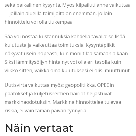
sekä paikallinen kysyntä. Myös kilpailutilanne vaikuttaa
—joillain alueilla toimijoita on enemmän, jolloin
hinnoittelu voi olla tiukempaa.
Sää voi nostaa kustannuksia kahdella tavalla: se lisää
kulutusta ja vaikeuttaa toimituksia. Kysyntäpiikit
näkyvät usein nopeasti, kun moni tilaa samaan aikaan.
Siksi lämmitysöljyn hinta nyt voi olla eri tasolla kuin
viikko sitten, vaikka oma kulutuksesi ei olisi muuttunut.
Uutisvirta vaikuttaa myös: geopolitiikka, OPECin
päätökset ja kuljetusreittien häiriöt heijastuvat
markkinaodotuksiin. Markkina hinnoittelee tulevaa
riskiä, ei vain tämän päivän tynnyriä.
Näin vertaat