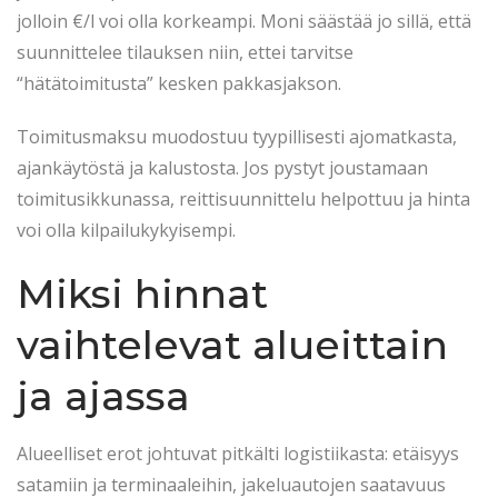
jolloin €/l voi olla korkeampi. Moni säästää jo sillä, että
suunnittelee tilauksen niin, ettei tarvitse
“hätätoimitusta” kesken pakkasjakson.
Toimitusmaksu muodostuu tyypillisesti ajomatkasta,
ajankäytöstä ja kalustosta. Jos pystyt joustamaan
toimitusikkunassa, reittisuunnittelu helpottuu ja hinta
voi olla kilpailukykyisempi.
Miksi hinnat
vaihtelevat alueittain
ja ajassa
Alueelliset erot johtuvat pitkälti logistiikasta: etäisyys
satamiin ja terminaaleihin, jakeluautojen saatavuus