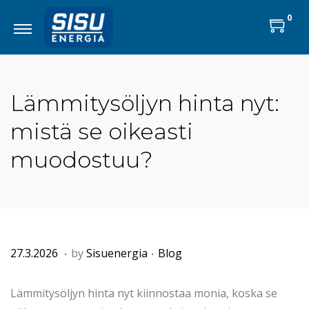
0
Lämmitysöljyn hinta nyt:
mistä se oikeasti
muodostuu?
.
.
P
8
P
27.3.2026
by
Sisuenergia
Blog
o
.
o
s
5
s
Lämmitysöljyn hinta nyt kiinnostaa monia, koska se