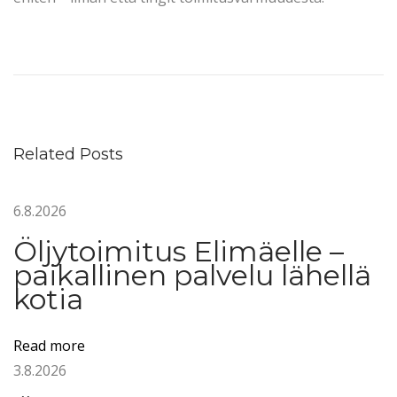
P
o
l
t
t
Related Posts
o
ö
6.8.2026
l
j
Öljytoimitus Elimäelle –
y
paikallinen palvelu lähellä
K
kotia
y
m
Read more
e
3.8.2026
n