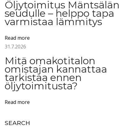
Öljytoimitus Mäntsälän
l
seudulle – helppo tapa
a
varmistaa lämmitys
a
k
Read more
s
31.7.2026
o
–
Mitä omakotitalon
p
omistajan kannattaa
a
tarkistaa ennen
öljytoimitusta?
i
k
a
Read more
l
l
SEARCH
i
n