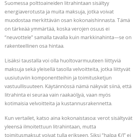
Suomessa polttoaineiden litrahintaan sisältyy
energiaverotusta ja muita maksuja, jotka voivat
muodostaa merkittävän osan kokonaishinnasta. Tämä
on tärkeää ymmärtää, koska verojen osuus ei
“neuvottele” samalla tavalla kuin markkinahinta—se on
rakenteellinen osa hintaa.
Lisäksi taustalla voi olla huoltovarmuuteen liittyviä
maksuja sekä yleisellä tasolla velvoitteita, jotka liittyvät
uusiutuviin komponentteihin ja toimitusketjun
vastuullisuuteen. Käytännössä nämä näkyvät siinä, että
litrahinta ei seuraa vain raakaöljyä, vaan myös
kotimaisia velvoitteita ja kustannusrakennetta.
Kun vertailet, katso aina kokonaistasoa: verot sisältyvät
yleensä ilmoitettuun litrahintaan, mutta
toimitusmaksut voivat tulla erikseen. Siksi “halpa €/l” ei