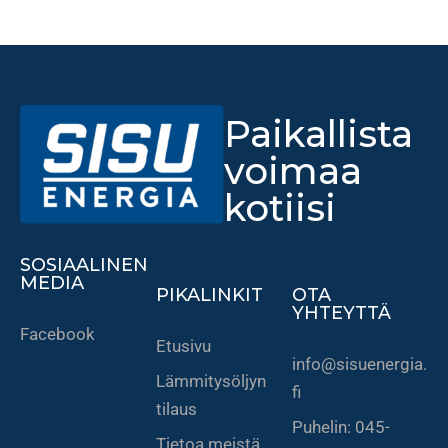
e
M
i
t
Paikallista
ä
t
voimaa
a
kotiisi
r
k
SOSIAALINEN
i
MEDIA
PIKALINKIT
OTA
s
YHTEYTTÄ
t
Facebook
Etusivu
a
info@sisuenergia.
a
Lämmitysöljyn
fi
e
tilaus
Puhelin: 045-
n
Tietoa meistä