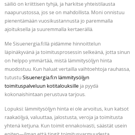
säiliö on kriittisen tyhjä, ja harkitse yhteistilausta
naapurustossa, jos se on mahdollista. Moni onnistuu
pienentämään vuosikustannusta jo paremmalla
ajoituksella ja suuremmalla kertaerällä.
Me Sisuenergia.fi:llä pidämme hinnoittelun
läpinäkyvänä ja toimitusprosessin selkeänä, jotta sinun
on helppo ymmärtää, mistä lämmitysöljyn hinta
muodostuu. Kun haluat vertailla vaihtoehtoja rauhassa,
tutustu
Sisuenergia.fi:n lämmitysöljyn
toimituspalveluun kotitalouksille
ja pyydä
kokonaishintaan perustuva tarjous.
Lopuksi: lämmitysöljyn hinta ei ole arvoitus, kun katsot
raakaöljyä, valuuttaa, jalostusta, veroja ja toimitusta
yhtenä ketjuna. Kun toimit ennakoivasti, säästät usein
eniten—ilman että tingit toimitusvarmuudesta.