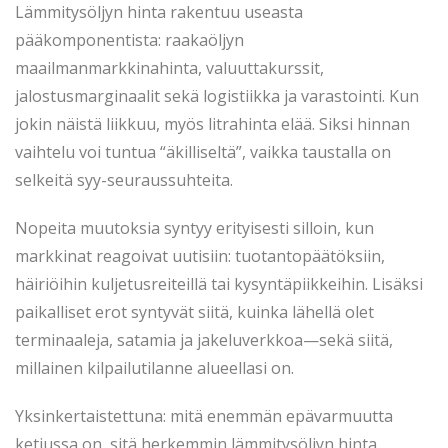
Lämmitysöljyn hinta rakentuu useasta
pääkomponentista: raakaöljyn
maailmanmarkkinahinta, valuuttakurssit,
jalostusmarginaalit sekä logistiikka ja varastointi. Kun
jokin näistä liikkuu, myös litrahinta elää. Siksi hinnan
vaihtelu voi tuntua “äkilliseltä”, vaikka taustalla on
selkeitä syy-seuraussuhteita.
Nopeita muutoksia syntyy erityisesti silloin, kun
markkinat reagoivat uutisiin: tuotantopäätöksiin,
häiriöihin kuljetusreiteillä tai kysyntäpiikkeihin. Lisäksi
paikalliset erot syntyvät siitä, kuinka lähellä olet
terminaaleja, satamia ja jakeluverkkoa—sekä siitä,
millainen kilpailutilanne alueellasi on.
Yksinkertaistettuna: mitä enemmän epävarmuutta
ketjussa on, sitä herkemmin lämmitysöljyn hinta