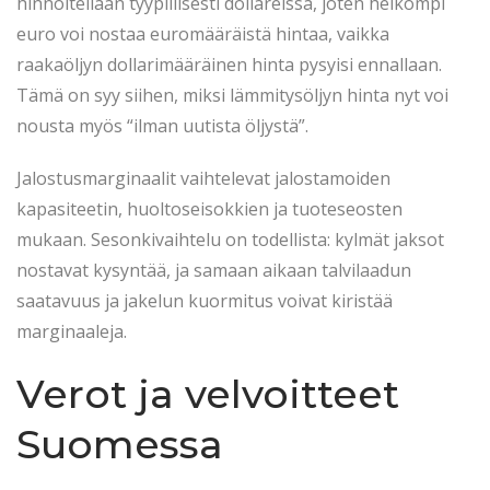
hinnoitellaan tyypillisesti dollareissa, joten heikompi
euro voi nostaa euromääräistä hintaa, vaikka
raakaöljyn dollarimääräinen hinta pysyisi ennallaan.
Tämä on syy siihen, miksi lämmitysöljyn hinta nyt voi
nousta myös “ilman uutista öljystä”.
Jalostusmarginaalit vaihtelevat jalostamoiden
kapasiteetin, huoltoseisokkien ja tuoteseosten
mukaan. Sesonkivaihtelu on todellista: kylmät jaksot
nostavat kysyntää, ja samaan aikaan talvilaadun
saatavuus ja jakelun kuormitus voivat kiristää
marginaaleja.
Verot ja velvoitteet
Suomessa