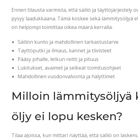
Ennen tilausta varmista, että säiliö ja täyttöjärjestely o
pysyy laadukkaana. Tämä koskee sekä lämmitysöljyä ett
on helpompi toimittaa oikea määrä kerralla.
Säiliön kunto ja mahdollinen tarkastustarve
Täyttöputki ja ilmaus, kannet ja tiivisteet
Pääsy pihalle, letkun reitti ja pituus
Lukitukset, avaimet ja selkeät toimitusohjeet
Mahdollinen vuodonvalvonta ja hälyttimet
Milloin lämmitysöljyä k
öljy ei lopu kesken?
Tilaa ajoissa, kun mittari näyttää, että säiliö on laske