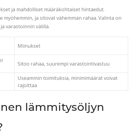
kset ja mahdolliset määräkohtaiset hintaedut.
kee myöhemmin, ja sitovat vähemmän rahaa. Valinta on
 varastoinnin välillä.
Miinukset
pi
Sitoo rahaa, suurempi varastointivastuu
Useammin toimituksia, minimimäärät voivat
rajoittaa
ennen lämmitysöljyn
?