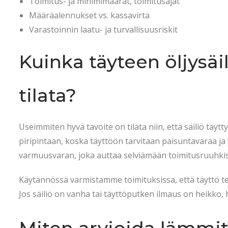
Toimitus- ja minimimäärät, toimitusajat
Määräalennukset vs. kassavirta
Varastoinnin laatu- ja turvallisuusriskit
Kuinka täyteen öljysäi
tilata?
Useimmiten hyvä tavoite on tilata niin, että säiliö täytt
piripintaan, koska täyttöön tarvitaan paisuntavaraa ja 
varmuusvaran, joka auttaa selviämään toimitusruuhkista
Käytännössä varmistamme toimituksissa, että täyttö tehdä
Jos säiliö on vanha tai täyttöputken ilmaus on heikko, h