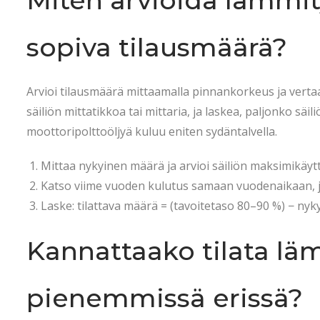
Miten arvioida lämmity
sopiva tilausmäärä?
Arvioi tilausmäärä mittaamalla pinnankorkeus ja vertaa
säiliön mittatikkoa tai mittaria, ja laskea, paljonko säil
moottoripolttoöljyä kuluu eniten sydäntalvella.
Mittaa nykyinen määrä ja arvioi säiliön maksimikäytt
Katso viime vuoden kulutus samaan vuodenaikaan, jos
Laske: tilattava määrä = (tavoitetaso 80–90 %) − ny
Kannattaako tilata läm
pienemmissä erissä?