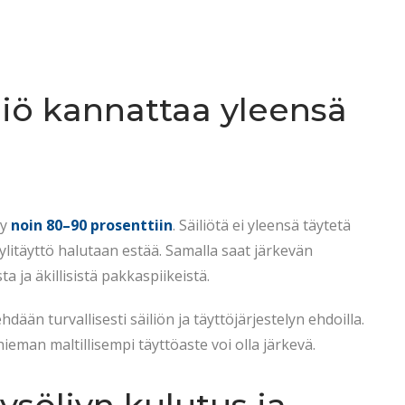
liö kannattaa yleensä
yy
noin 80–90 prosenttiin
. Säiliötä ei yleensä täytetä
ylitäyttö halutaan estää. Samalla saat järkevän
 ja äkillisistä pakkaspiikeistä.
än turvallisesti säiliön ja täyttöjärjestelyn ehdoilla.
ieman maltillisempi täyttöaste voi olla järkevä.