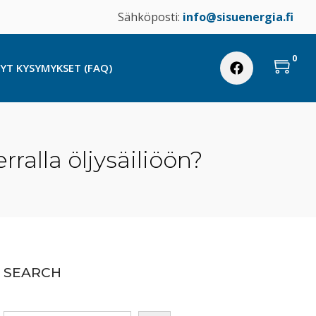
Sähköposti:
info@sisuenergia.fi
0
TYT KYSYMYKSET (FAQ)
ralla öljysäiliöön?
SEARCH