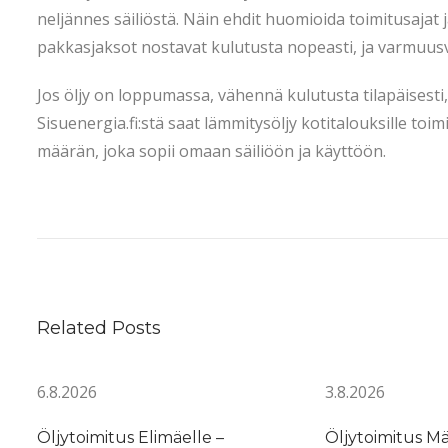
neljännes säiliöstä. Näin ehdit huomioida toimitusajat
pakkasjaksot nostavat kulutusta nopeasti, ja varmuusv
Jos öljy on loppumassa, vähennä kulutusta tilapäisesti, 
Sisuenergia.fi:stä saat lämmitysöljy kotitalouksille to
määrän, joka sopii omaan säiliöön ja käyttöön.
M
i
t
ä
m
Related Posts
o
o
6.8.2026
3.8.2026
t
t
Öljytoimitus Elimäelle –
Öljytoimitus M