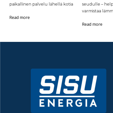
o
paikallinen palvelu lähellä kotia
seudulle – hel
r
varmistaa lämm
i
Read more
p
Read more
o
l
t
t
o
ö
l
j
y
o
n
j