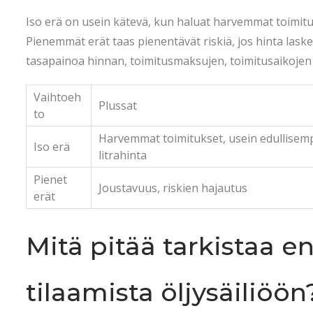
Iso erä on usein kätevä, kun haluat harvemmat toimitu
Pienemmät erät taas pienentävät riskiä, jos hinta las
tasapainoa hinnan, toimitusmaksujen, toimitusaikojen ja
Vaihtoeh
Plussat
to
Harvemmat toimitukset, usein edullisem
Iso erä
litrahinta
Pienet
Joustavuus, riskien hajautus
erät
Mitä pitää tarkistaa 
tilaamista öljysäiliöön