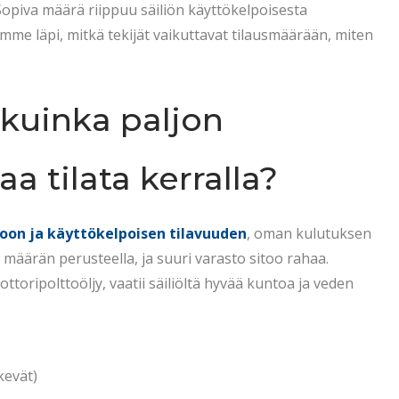
opiva määrä riippuu säiliön käyttökelpoisesta
ymme läpi, mitkä tekijät vaikuttavat tilausmäärään, miten
 kuinka paljon
a tilata kerralla?
koon ja käyttökelpoisen tilavuuden
, oman kulutuksen
määrän perusteella, ja suuri varasto sitoo rahaa.
ttoripolttoöljy, vaatii säiliöltä hyvää kuntoa ja veden
kevät)