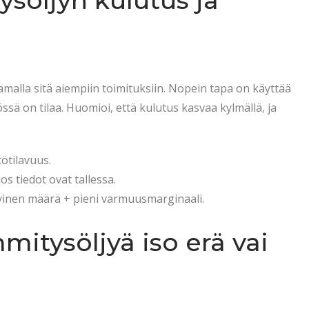
söljyn kulutus ja
malla sitä aiempiin toimituksiin. Nopein tapa on käyttää
iössä on tilaa. Huomioi, että kulutus kasvaa kylmällä, ja
ötilavuus.
 tiedot ovat tallessa.
kyinen määrä + pieni varmuusmarginaali.
mitysöljyä iso erä vai