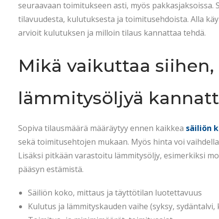
t
.
t
seuraavaan toimitukseen asti, myös pakkasjaksoissa. S
e
2
e
tilavuudesta, kulutuksesta ja toimitusehdoista. Alla kä
d
0
d
arvioit kulutuksen ja milloin tilaus kannattaa tehdä.
o
2
i
n
6
n
Mikä vaikuttaa siihen,
lämmitysöljyä kannatta
Sopiva tilausmäärä määräytyy ennen kaikkea
säiliön 
sekä toimitusehtojen mukaan. Myös hinta voi vaihdella 
Lisäksi pitkään varastoitu lämmitysöljy, esimerkiksi moo
pääsyn estämistä.
Säiliön koko, mittaus ja täyttötilan luotettavuus
Kulutus ja lämmityskauden vaihe (syksy, sydäntalvi, 