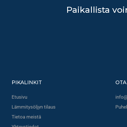
Paikallista voi
PIKALINKIT
OTA
Etusivu
info@
Lämmitysöljyn tilaus
Puhe
Tietoa meistä
Yhteystiedot