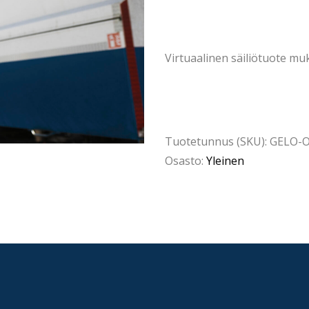
Virtuaalinen säiliötuote muka
Tuotetunnus (SKU):
GELO-O
Osasto:
Yleinen