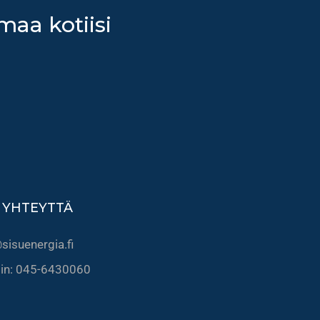
maa kotiisi
 YHTEYTTÄ
sisuenergia.fi
lin: 045-6430060