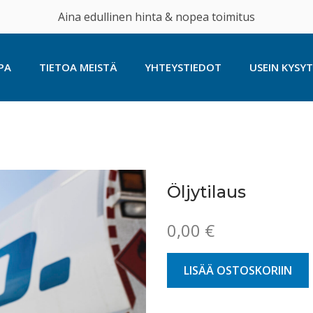
Aina edullinen hinta & nopea toimitus
PA
TIETOA MEISTÄ
YHTEYSTIEDOT
USEIN KYSY
Öljytilaus
0,00
€
LISÄÄ OSTOSKORIIN