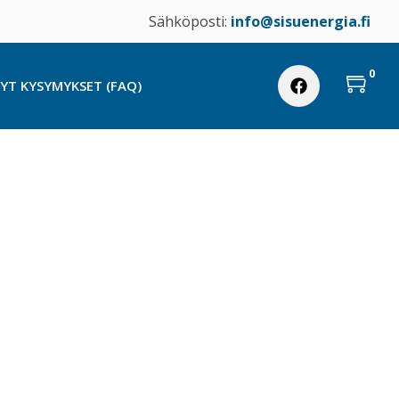
Sähköposti:
info@sisuenergia.fi
0
TYT KYSYMYKSET (FAQ)