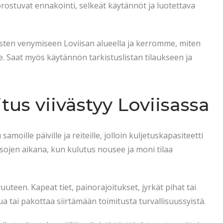
 korostuvat ennakointi, selkeät käytännöt ja luotettava
usten venymiseen Loviisan alueella ja kerromme, miten
e. Saat myös käytännön tarkistuslistan tilaukseen ja
tus viivästyy Loviisassa
samoille päiville ja reiteille, jolloin kuljetuskapasiteetti
ksojen aikana, kun kulutus nousee ja moni tilaa
uuteen. Kapeat tiet, painorajoitukset, jyrkät pihat tai
a tai pakottaa siirtämään toimitusta turvallisuussyistä.