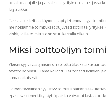
t
5
t
omakotiasujalle ja paikalliselle yritykselle aihe, jossa
e
.
e
logistiikka.
d
2
d
Tässä artikkelissa käymme läpi yleisimmät syyt toimit
o
0
i
me hoidamme toimitukset sujuvasti kotiin tai yrityksell
n
2
n
vinkit, joilla toimitus onnistuu kerralla oikein.
6
Miksi polttoöljyn toimi
Yleisin syy viivästymisiin on se, että tilauksia kasaantuu 
täyttyy nopeasti. Tämä korostuu erityisesti kylmien ja
samanaikaisesti.
Toinen tavallinen syy liittyy toimituspaikan saavutettav
epäselvästi merkitty täyttöpaikka voivat hidastaa purku