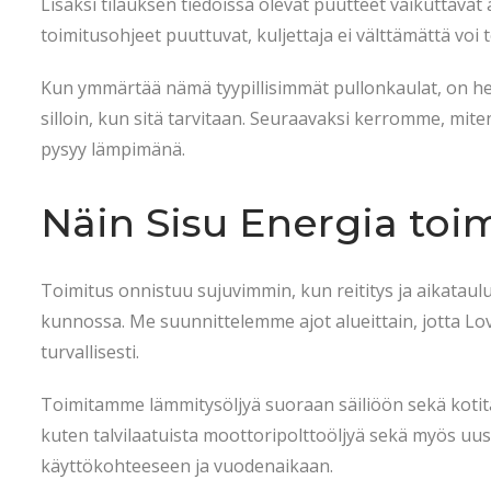
Lisäksi tilauksen tiedoissa olevat puutteet vaikuttavat a
toimitusohjeet puuttuvat, kuljettaja ei välttämättä voi 
Kun ymmärtää nämä tyypillisimmät pullonkaulat, on h
silloin, kun sitä tarvitaan. Seuraavaksi kerromme, mit
pysyy lämpimänä.
Näin Sisu Energia toim
Toimitus onnistuu sujuvimmin, kun reititys ja aikataul
kunnossa. Me suunnittelemme ajot alueittain, jotta Lov
turvallisesti.
Toimitamme lämmitysöljyä suoraan säiliöön sekä kotital
kuten talvilaatuista moottoripolttoöljyä sekä myös uusi
käyttökohteeseen ja vuodenaikaan.