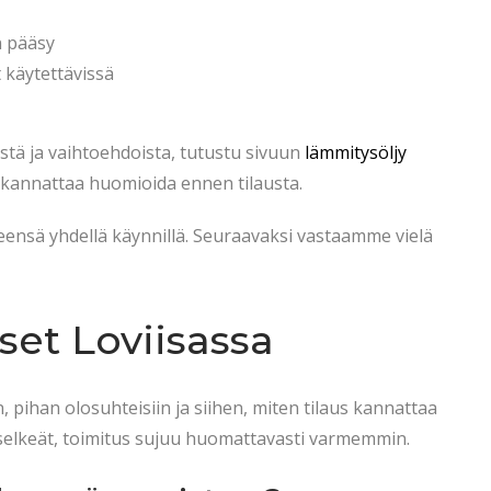
n pääsy
t käytettävissä
istä ja vaihtoehdoista, tutustu sivuun
lämmitysöljy
 kannattaa huomioida ennen tilausta.
ensä yhdellä käynnillä. Seuraavaksi vastaamme vielä
set Loviisassa
 pihan olosuhteisiin ja siihen, miten tilaus kannattaa
t selkeät, toimitus sujuu huomattavasti varmemmin.