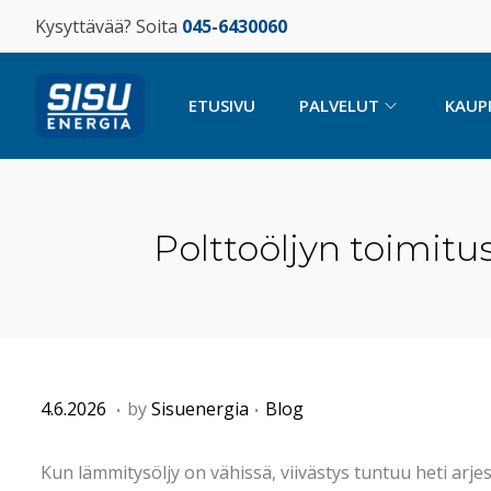
Kysyttävää? Soita
045-6430060
ETUSIVU
PALVELUT
KAUP
Polttoöljyn toimitus 
.
.
P
2
P
4.6.2026
by
Sisuenergia
Blog
o
2
o
s
.
s
Kun lämmitysöljy on vähissä, viivästys tuntuu heti arjes