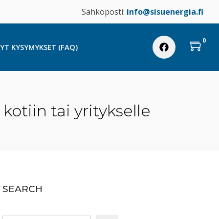
Sähköposti:
info@sisuenergia.fi
0
TYT KYSYMYKSET (FAQ)
kotiin tai yritykselle
SEARCH