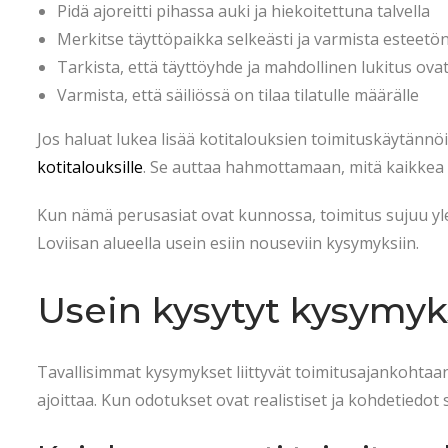
Pidä ajoreitti pihassa auki ja hiekoitettuna talvella
Merkitse täyttöpaikka selkeästi ja varmista esteetö
Tarkista, että täyttöyhde ja mahdollinen lukitus ova
Varmista, että säiliössä on tilaa tilatulle määrälle
Jos haluat lukea lisää kotitalouksien toimituskäytännö
kotitalouksille
. Se auttaa hahmottamaan, mitä kaikkea
Kun nämä perusasiat ovat kunnossa, toimitus sujuu yle
Loviisan alueella usein esiin nouseviin kysymyksiin.
Usein kysytyt kysymyk
Tavallisimmat kysymykset liittyvät toimitusajankohtaan,
ajoittaa. Kun odotukset ovat realistiset ja kohdetiedo