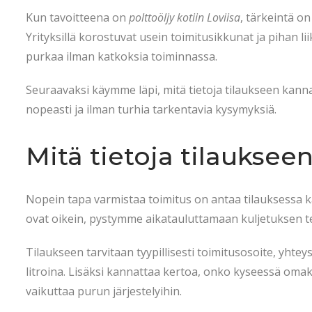
Kun tavoitteena on
polttoöljy kotiin Loviisa
, tärkeintä on
Yrityksillä korostuvat usein toimitusikkunat ja pihan lii
purkaa ilman katkoksia toiminnassa.
Seuraavaksi käymme läpi, mitä tietoja tilaukseen kannat
nopeasti ja ilman turhia tarkentavia kysymyksiä.
Mitä tietoja tilaukseen
Nopein tapa varmistaa toimitus on antaa tilauksessa ka
ovat oikein, pystymme aikatauluttamaan kuljetuksen te
Tilaukseen tarvitaan tyypillisesti toimitusosoite, yht
litroina. Lisäksi kannattaa kertoa, onko kyseessä omako
vaikuttaa purun järjestelyihin.