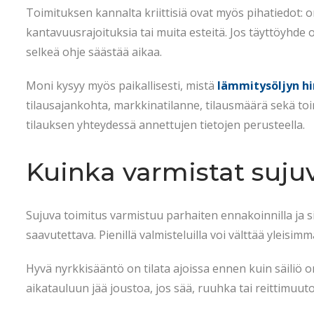
Toimituksen kannalta kriittisiä ovat myös pihatiedot: o
kantavuusrajoituksia tai muita esteitä. Jos täyttöyhde on
selkeä ohje säästää aikaa.
Moni kysyy myös paikallisesti, mistä
lämmitysöljyn hi
tilausajankohta, markkinatilanne, tilausmäärä sekä toi
tilauksen yhteydessä annettujen tietojen perusteella.
Kuinka varmistat suju
Sujuva toimitus varmistuu parhaiten ennakoinnilla ja sil
saavutettava. Pienillä valmisteluilla voi välttää yleisimmä
Hyvä nyrkkisääntö on tilata ajoissa ennen kuin säiliö o
aikatauluun jää joustoa, jos sää, ruuhka tai reittimuuto