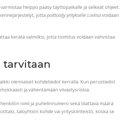
 varmistaa helppo pääsy täyttöpaikalle ja selkeät ohjeet.
kennejärjestelyt, jotta
polttoöljy yritykselle Loviisa
voidaan
taa kerätä valmiiksi, jotta toimitus voidaan vahvistaa
 tarvitaan
ikki olennaiset kohdetiedot kerralla. Kun perustiedot
hokkaasti ja vähentämään viivästysriskiä.
eyshenkilön nimi ja puhelinnumero sekä tilattava määrä
titalo, taloyhtiön kohde vai yrityskiinteistö, koska se