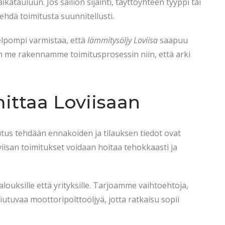
ikatauluun. Jos säiliön sijainti, täyttöyhteen tyyppi tai
tehdä toimitusta suunnitellusti.
elpompi varmistaa, että
lämmitysöljy Loviisa
saapuu
en me rakennamme toimitusprosessin niin, että arki
ittaa Loviisaan
utus tehdään ennakoiden ja tilauksen tiedot ovat
iisan toimitukset voidaan hoitaa tehokkaasti ja
ouksille että yrityksille. Tarjoamme vaihtoehtoja,
utuvaa moottoripolttoöljyä, jotta ratkaisu sopii