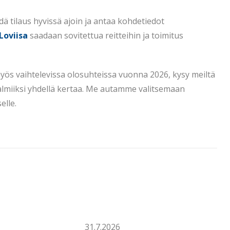
ä tilaus hyvissä ajoin ja antaa kohdetiedot
Loviisa
saadaan sovitettua reitteihin ja toimitus
yös vaihtelevissa olosuhteissa vuonna 2026, kysy meiltä
 valmiiksi yhdellä kertaa. Me autamme valitsemaan
elle.
31.7.2026