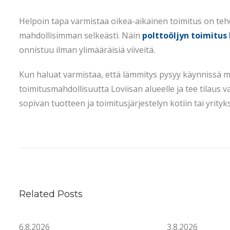
Helpoin tapa varmistaa oikea-aikainen toimitus on tehd
mahdollisimman selkeästi. Näin
polttoöljyn toimitus 
onnistuu ilman ylimääräisiä viiveitä.
Kun haluat varmistaa, että lämmitys pysyy käynnissä m
toimitusmahdollisuutta Loviisan alueelle ja tee tilaus
sopivan tuotteen ja toimitusjärjestelyn kotiin tai yrityks
M
i
l
l
o
Related Posts
i
n
6.8.2026
3.8.2026
A