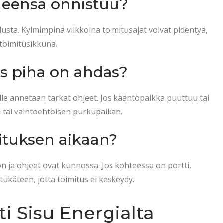
yleensä onnistuu?
lusta. Kylmimpinä viikkoina toimitusajat voivat pidentyä,
 toimitusikkuna.
os piha on ahdas?
jalle annetaan tarkat ohjeet. Jos kääntöpaikka puuttuu tai
yjä tai vaihtoehtoisen purkupaikan.
mituksen aikaan?
n ja ohjeet ovat kunnossa. Jos kohteessa on portti,
tukäteen, jotta toimitus ei keskeydy.
ti Sisu Energialta