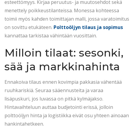
esteettömyys. Kirjaa peruutus- ja muutosehdot sekä
menettely poikkeustilanteissa. Monessa kohteessa
toimii myös kahden toimittajan malli, jossa varatoimitus
on sovittu etukäteen.
Polttoöljyn tilaus ja sopimus
kannattaa tarkistaa vähintään vuosittain.
Milloin tilaat: sesonki,
sää ja markkinahinta
Ennakoiva tilaus ennen kovimpia pakkasia vähentää
ruuhkariskiä. Seuraa sääennusteita ja varaa
lisäpuskuri, jos luvassa on pitkä kylmäjakso.
Hintavaihteluun auttaa budjetointi erissä, jolloin
polttoöljyn hinta ja logistiikka eivät osu yhteen ainoaan
hankintahetkeen.