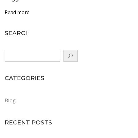
s
t
Read more
a
v
SEARCH
a
t
o
i
m
CATEGORIES
i
t
u
Blog
s
I
RECENT POSTS
t
ä