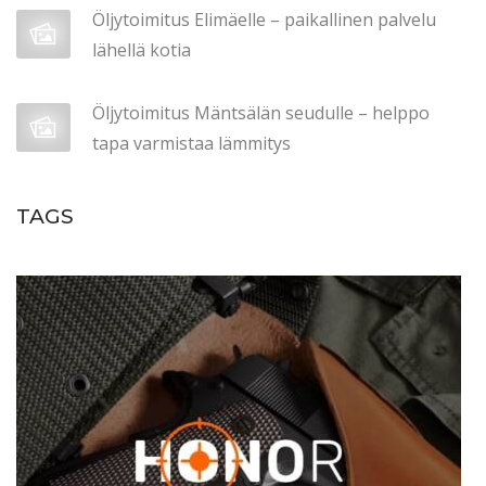
-
Öljytoimitus Elimäelle – paikallinen palvelu
U
lähellä kotia
u
d
Öljytoimitus Mäntsälän seudulle – helppo
e
tapa varmistaa lämmitys
l
l
TAGS
a
m
a
a
l
l
a
M
i