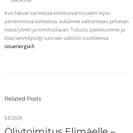
Kun haluat varmistaa toimitusvarmuuden myös
pienemmissä kohteissa, autamme valitsemaan järkevän
tilausrytmin ja toimitustavan. Tutustu palveluumme ja
tilaa lämmitysöljy suoraan säiliöön osoitteessa
sisuenergia.fi
.
P
o
l
t
t
Related Posts
o
ö
6.8.2026
l
j
Öljytoimitus Elimäelle –