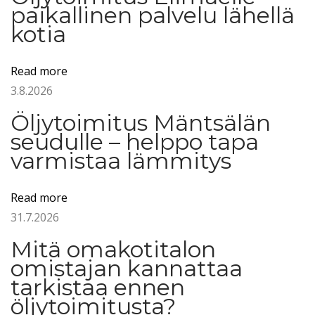
y
paikallinen palvelu lähellä
y
kotia
r
i
Read more
t
3.8.2026
y
Öljytoimitus Mäntsälän
k
seudulle – helppo tapa
s
varmistaa lämmitys
e
l
Read more
l
31.7.2026
e
–
Mitä omakotitalon
j
omistajan kannattaa
o
tarkistaa ennen
öljytoimitusta?
u