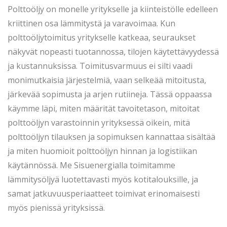
s
5
s
Polttoöljy on monelle yritykselle ja kiinteistölle edelleen
t
.
t
kriittinen osa lämmitystä ja varavoimaa. Kun
e
2
e
polttoöljytoimitus yritykselle katkeaa, seuraukset
d
0
d
näkyvät nopeasti tuotannossa, tilojen käytettävyydessä
o
2
i
ja kustannuksissa. Toimitusvarmuus ei silti vaadi
n
6
n
monimutkaisia järjestelmiä, vaan selkeää mitoitusta,
järkevää sopimusta ja arjen rutiineja. Tässä oppaassa
käymme läpi, miten määrität tavoitetason, mitoitat
polttoöljyn varastoinnin yrityksessä oikein, mitä
polttoöljyn tilauksen ja sopimuksen kannattaa sisältää
ja miten huomioit polttoöljyn hinnan ja logistiikan
käytännössä. Me Sisuenergialla toimitamme
lämmitysöljyä luotettavasti myös kotitalouksille, ja
samat jatkuvuusperiaatteet toimivat erinomaisesti
myös pienissä yrityksissä.