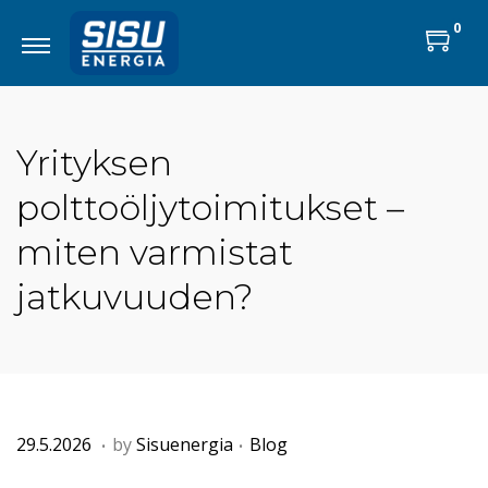
0
Yrityksen
polttoöljytoimitukset –
miten varmistat
jatkuvuuden?
.
.
P
8
P
29.5.2026
by
Sisuenergia
Blog
o
.
o