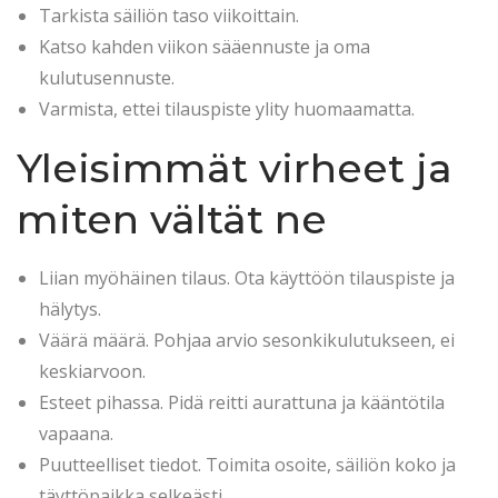
Tarkista säiliön taso viikoittain.
Katso kahden viikon sääennuste ja oma
kulutusennuste.
Varmista, ettei tilauspiste ylity huomaamatta.
Yleisimmät virheet ja
miten vältät ne
Liian myöhäinen tilaus. Ota käyttöön tilauspiste ja
hälytys.
Väärä määrä. Pohjaa arvio sesonkikulutukseen, ei
keskiarvoon.
Esteet pihassa. Pidä reitti aurattuna ja kääntötila
vapaana.
Puutteelliset tiedot. Toimita osoite, säiliön koko ja
täyttöpaikka selkeästi.