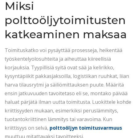
Miksi
polttoöljytoimitusten
katkeaminen maksaa
Toimituskatko voi pysäyttää prosesseja, heikentää
työskentelyolosuhteita ja aiheuttaa kiireellisiä
korjauksia. Tyypillisiä syitä ovat sää ja kelirikko,
kysyntäpiikit pakkasjaksoilla, logistiikan ruuhkat, liian
harva tilausrytmi ja säiliömittauksen puute. Määritä
ensin jatkuvuuden tavoitetaso eli se, montako päivää
haluat pärjätä ilman uutta toimitusta. Luokittele kohde
kriittisyyden mukaan, esimerkiksi peruslämmitys,
tuotantokriittinen lämmitys tai varavoima. Kun
kriittisyys on selvä,
polttoöljyn toimitusvarmuus
muuttuu mitattavaksi tavoitteeksi.