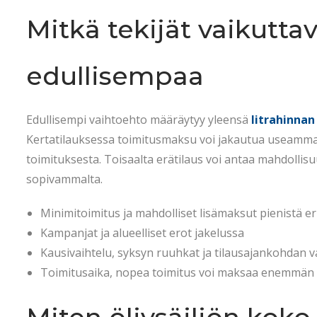
Mitkä tekijät vaikutta
edullisempaa
Edullisempi vaihtoehto määräytyy yleensä
litrahinnan
Kertatilauksessa toimitusmaksu voi jakautua useammal
toimituksesta. Toisaalta erätilaus voi antaa mahdollisu
sopivammalta.
Minimitoimitus ja mahdolliset lisämaksut pienistä er
Kampanjat ja alueelliset erot jakelussa
Kausivaihtelu, syksyn ruuhkat ja tilausajankohdan v
Toimitusaika, nopea toimitus voi maksaa enemmän