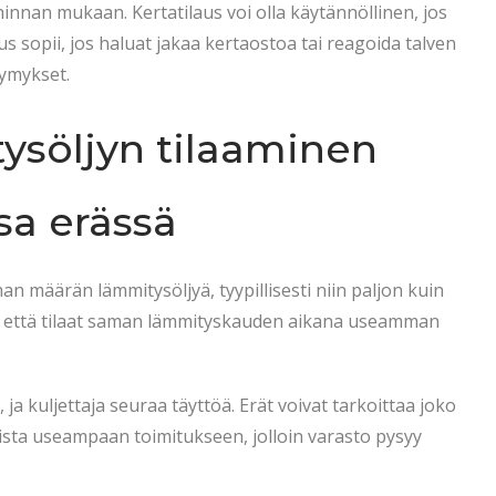
nnan mukaan. Kertatilaus voi olla käytännöllinen, jos
aus sopii, jos haluat jakaa kertaostoa tai reagoida talven
ymykset.
tysöljyn tilaaminen
sa erässä
man määrän lämmitysöljyä, tyypillisesti niin paljon kuin
, että tilaat saman lämmityskauden aikana useamman
ja kuljettaja seuraa täyttöä. Erät voivat tarkoittaa joko
sta useampaan toimitukseen, jolloin varasto pysyy