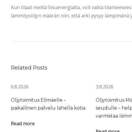
Kun tilaat meiltä Sisuenergialta, voit valita tilantees
lämmitysöljyn määrän niin, että arki pysyy lämpimänä 
M
i
t
e
n
Related Posts
l
ä
6.8.2026
3.8.2026
m
m
Öljytoimitus Elimäelle –
Öljytoimitus M
i
paikallinen palvelu lähellä kotia
seudulle – hel
t
varmistaa lämm
y
Read more
s
Read more