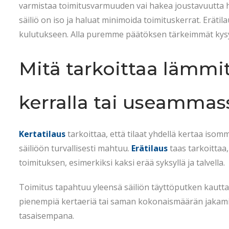
t
.
t
varmistaa toimitusvarmuuden vai hakea joustavuutta hi
e
2
e
säiliö on iso ja haluat minimoida toimituskerrat. Erätil
d
0
d
kulutukseen. Alla puremme päätöksen tärkeimmät kys
o
2
i
n
6
n
Mitä tarkoittaa lämmi
kerralla tai useammas
Kertatilaus
tarkoittaa, että tilaat yhdellä kertaa isom
säiliöön turvallisesti mahtuu.
Erätilaus
taas tarkoittaa
toimituksen, esimerkiksi kaksi erää syksyllä ja talvella.
Toimitus tapahtuu yleensä säiliön täyttöputken kautta, 
pienempiä kertaeriä tai saman kokonaismäärän jakami
tasaisempana.