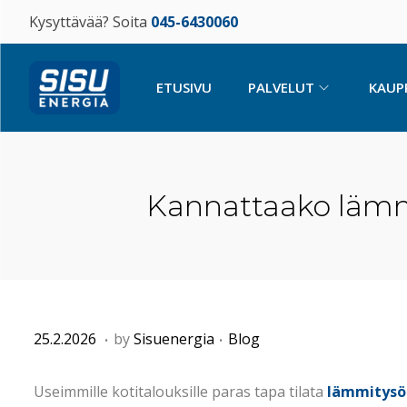
Kysyttävää? Soita
045-6430060
ETUSIVU
PALVELUT
KAUP
Kannattaako lämmi
.
.
P
8
P
25.2.2026
by
Sisuenergia
Blog
o
.
o
s
5
s
Useimmille kotitalouksille paras tapa tilata
lämmitysö