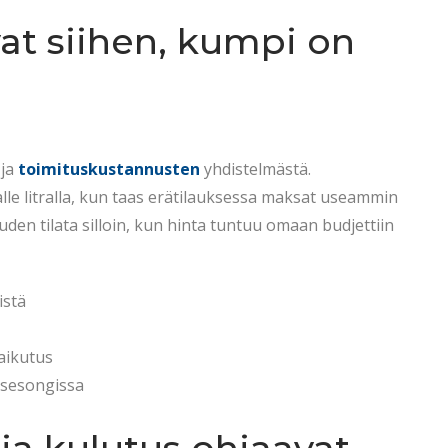
vat siihen, kumpi on
ja
toimituskustannusten
yhdistelmästä.
le litralla, kun taas erätilauksessa maksat useammin
uden tilata silloin, kun hinta tuntuu omaan budjettiin
istä
aikutus
 sesongissa