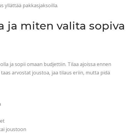
s yllättää pakkasjaksoilla.
a ja miten valita sopiva
asolla ja sopii omaan budjettiin. Tilaa ajoissa ennen
aas arvostat joustoa, jaa tilaus eriin, mutta pidä
a
et
 tai joustoon