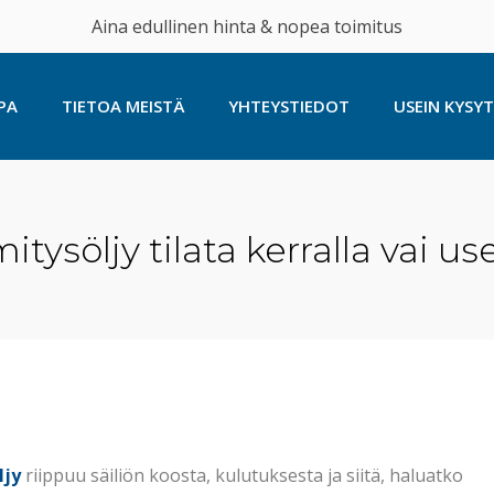
Aina edullinen hinta & nopea toimitus
PA
TIETOA MEISTÄ
YHTEYSTIEDOT
USEIN KYSY
tysöljy tilata kerralla vai 
ljy
riippuu säiliön koosta, kulutuksesta ja siitä, haluatko