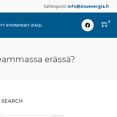
Sähköposti:
info@sisuenergia.fi
0
TYT KYSYMYKSET (FAQ)
useammassa erässä?
SEARCH