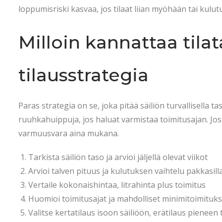
loppumisriski kasvaa, jos tilaat liian myöhään tai kulutu
Milloin kannattaa tilat
tilausstrategia
Paras strategia on se, joka pitää säiliön turvallisella t
ruuhkahuippuja, jos haluat varmistaa toimitusajan. Jos t
varmuusvara aina mukana.
Tarkista säiliön taso ja arvioi jäljellä olevat viikot
Arvioi talven pituus ja kulutuksen vaihtelu pakkasill
Vertaile kokonaishintaa, litrahinta plus toimitus
Huomioi toimitusajat ja mahdolliset minimitoimituks
Valitse kertatilaus isoon säiliöön, erätilaus pieneen