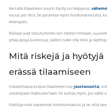
Kerralla tilaamisen suurin hyöty on helppous,
vähemm
osuus per litra. Se parantaa myös huoltovarmuutta, kun 
eteenpäin.
Riskejä ovat sitoutuminen sen hetken hintaan, suuremp
pitää pysyä kunnossa, säiliön tulee olla tiivis ja täyttö
Mitä riskejä ja hyötyj
erässä tilaamiseen
Useammassa erässä tilaaminen tuo
joustavuutta
, vo
useampaan maksukertaan. Se auttaa myös, jos säiliö on p
Haittoja ovat useammat toimitusmaksut ja se, että seso