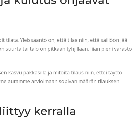
 ja kulutus ohjaavat
 tilata. Yleissääntö on, että tilaa niin, että säiliöön jää
n suurta tai talo on pitkään tyhjillään, liian pieni varasto
en kasvu pakkasilla ja mitoita tilaus niin, ettei täyttö
rma, me autamme arvioimaan sopivan määrän tilauksen
iittyy kerralla