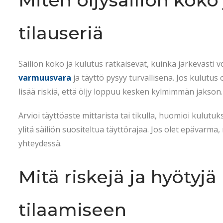
Miten öljysäiliön koko
tilauseriä
Säiliön koko ja kulutus ratkaisevat, kuinka järkevästi voit
varmuusvara
ja täyttö pysyy turvallisena. Jos kulutus o
lisää riskiä, että öljy loppuu kesken kylmimmän jakson.
Arvioi täyttöaste mittarista tai tikulla, huomioi kulutuks
ylitä säiliön suositeltua täyttörajaa. Jos olet epäva
yhteydessä.
Mitä riskejä ja hyötyjä l
tilaamiseen