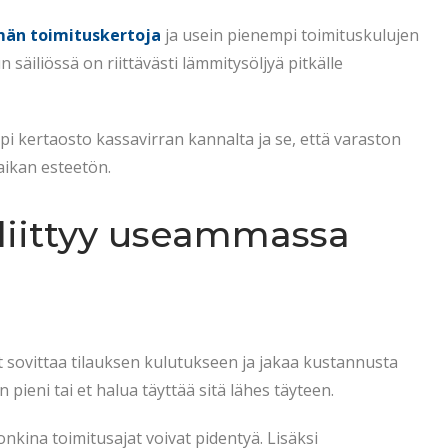
än toimituskertoja
ja usein pienempi toimituskulujen
säiliössä on riittävästi lämmitysöljyä pitkälle
i kertaosto kassavirran kannalta ja se, että varaston
paikan esteetön.
ä liittyy useammassa
it sovittaa tilauksen kulutukseen ja jakaa kustannusta
ieni tai et halua täyttää sitä lähes täyteen.
nkina toimitusajat voivat pidentyä. Lisäksi