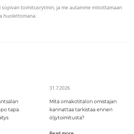
eesi sopivan toimitusrytmin, ja me autamme mitoittamaan
ja huolettomana.
31.7.2026
äntsälän
Mitä omakotitalon omistajan
ppo tapa
kannattaa tarkistaa ennen
itys
öljytoimitusta?
Read more