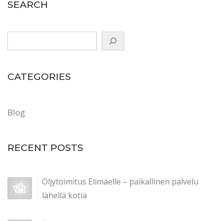
o
SEARCH
n
CATEGORIES
Blog
RECENT POSTS
Öljytoimitus Elimäelle – paikallinen palvelu
lähellä kotia