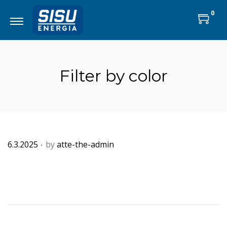
0
Filter by color
.
P
6.3.2025
by
atte-the-admin
o
s
t
e
d