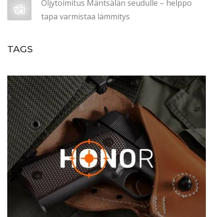
Öljytoimitus Mäntsälän seudulle – helppo
tapa varmistaa lämmitys
TAGS