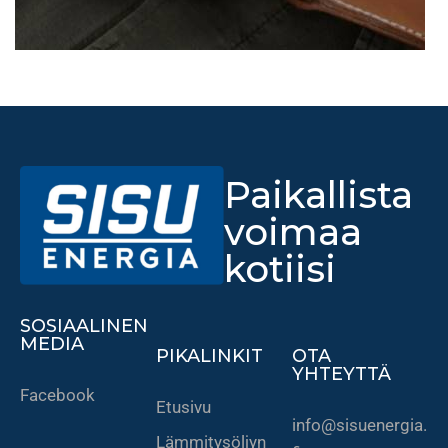
Paikallista
voimaa
kotiisi
SOSIAALINEN
MEDIA
PIKALINKIT
OTA
YHTEYTTÄ
Facebook
Etusivu
info@sisuenergia.
Lämmitysöljyn